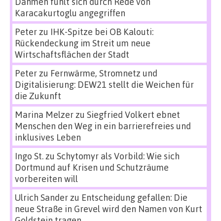
Dahmen fühlt sich durch Rede von
Karacakurtoglu angegriffen
Peter
zu
IHK-Spitze bei OB Kalouti:
Rückendeckung im Streit um neue
Wirtschaftsflächen der Stadt
Peter
zu
Fernwärme, Stromnetz und
Digitalisierung: DEW21 stellt die Weichen für
die Zukunft
Marina Melzer
zu
Siegfried Volkert ebnet
Menschen den Weg in ein barrierefreies und
inklusives Leben
Ingo St.
zu
Schytomyr als Vorbild: Wie sich
Dortmund auf Krisen und Schutzräume
vorbereiten will
Ulrich Sander
zu
Entscheidung gefallen: Die
neue Straße in Grevel wird den Namen von Kurt
Goldstein tragen