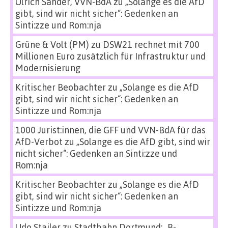
Ulrich Sander, VVN-BdA
zu
„Solange es die AfD
gibt, sind wir nicht sicher“: Gedenken an
Sinti:zze und Rom:nja
Grüne & Volt (PM)
zu
DSW21 rechnet mit 700
Millionen Euro zusätzlich für Infrastruktur und
Modernisierung
Kritischer Beobachter
zu
„Solange es die AfD
gibt, sind wir nicht sicher“: Gedenken an
Sinti:zze und Rom:nja
1000 Jurist:innen, die GFF und VVN-BdA für das
AfD-Verbot
zu
„Solange es die AfD gibt, sind wir
nicht sicher“: Gedenken an Sinti:zze und
Rom:nja
Kritischer Beobachter
zu
„Solange es die AfD
gibt, sind wir nicht sicher“: Gedenken an
Sinti:zze und Rom:nja
Udo Stailer
zu
Stadtbahn Dortmund: „B-