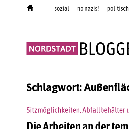
Skip
sozial
no nazis!
politisch
to
content
Schlagwort:
Außenflä
Sitzmöglichkeiten, Abfallbehälter 
Die Arbeiten an der te