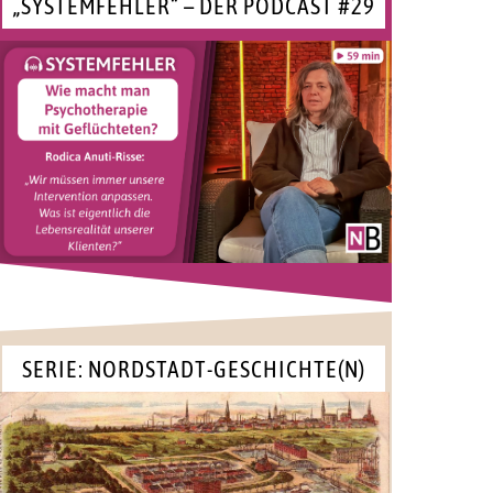
„SYSTEMFEHLER“ – DER PODCAST #29
SERIE: NORDSTADT-GESCHICHTE(N)