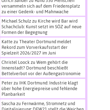
Ulrich Sander
zu
Rund 350 Menschen
versammeln sich auf dem Friedensplatz
zu einer Gedenk- und Mahnwache
Michael Schulz
zu
Kirche wird Bar wird
Schachclub: Kunst setzt im SÖZ auf neue
Formen der Begegnung
Katte
zu
Theater Dortmund meldet
Rekord zum Vorverkaufsstart der
Spielzeit 2026/2027 im Juni
Christel Loock
zu
Wem gehört die
Innenstadt? Dortmund beschließt
Bettelverbot vor der Außengastronomie
Peter
zu
IHK Dortmund: Industrie klagt
über hohe Energiepreise und fehlende
Planbarkeit
Sascha
zu
Fernwärme, Stromnetz und
Digitalisierung: DEW21 stellt die Weichen