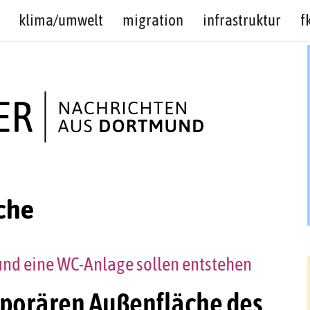
klima/umwelt
migration
infrastruktur
f
che
und eine WC-Anlage sollen entstehen
mporären Außenfläche des