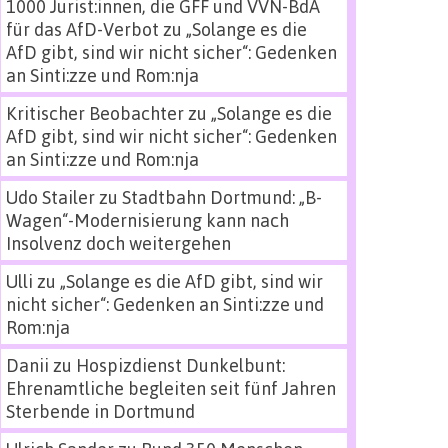
1000 Jurist:innen, die GFF und VVN-BdA
für das AfD-Verbot
zu
„Solange es die
AfD gibt, sind wir nicht sicher“: Gedenken
an Sinti:zze und Rom:nja
Kritischer Beobachter
zu
„Solange es die
AfD gibt, sind wir nicht sicher“: Gedenken
an Sinti:zze und Rom:nja
Udo Stailer
zu
Stadtbahn Dortmund: „B-
Wagen“-Modernisierung kann nach
Insolvenz doch weitergehen
Ulli
zu
„Solange es die AfD gibt, sind wir
nicht sicher“: Gedenken an Sinti:zze und
Rom:nja
Danii
zu
Hospizdienst Dunkelbunt:
Ehrenamtliche begleiten seit fünf Jahren
Sterbende in Dortmund