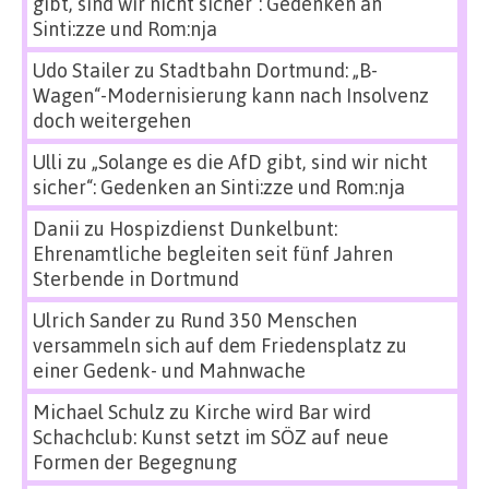
gibt, sind wir nicht sicher“: Gedenken an
Sinti:zze und Rom:nja
Udo Stailer
zu
Stadtbahn Dortmund: „B-
Wagen“-Modernisierung kann nach Insolvenz
doch weitergehen
Ulli
zu
„Solange es die AfD gibt, sind wir nicht
sicher“: Gedenken an Sinti:zze und Rom:nja
Danii
zu
Hospizdienst Dunkelbunt:
Ehrenamtliche begleiten seit fünf Jahren
Sterbende in Dortmund
Ulrich Sander
zu
Rund 350 Menschen
versammeln sich auf dem Friedensplatz zu
einer Gedenk- und Mahnwache
Michael Schulz
zu
Kirche wird Bar wird
Schachclub: Kunst setzt im SÖZ auf neue
Formen der Begegnung