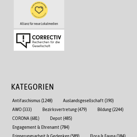
KATEGORIEN
Antifaschismus
(1248)
Auslandsgesellschaft
(390)
AWO
(333)
Bezirksvertretung
(479)
Bildung
(2244)
CORONA
(681)
Depot
(485)
Engagement & Ehrenamt
(784)
Erinnerungsarbeit & Gedenken
(589)
Flora & Fauna
(384)