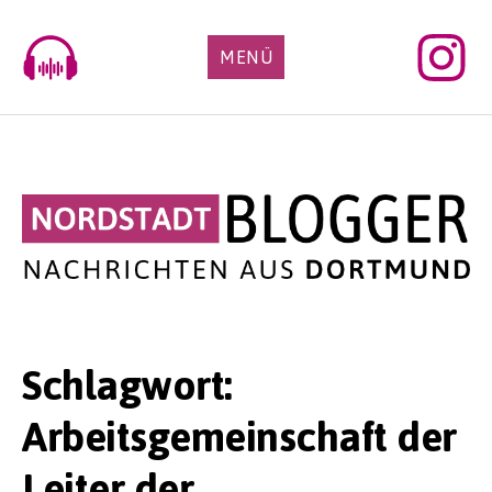
Skip
to
MENÜ
content
Schlagwort:
Arbeitsgemeinschaft der
Leiter der