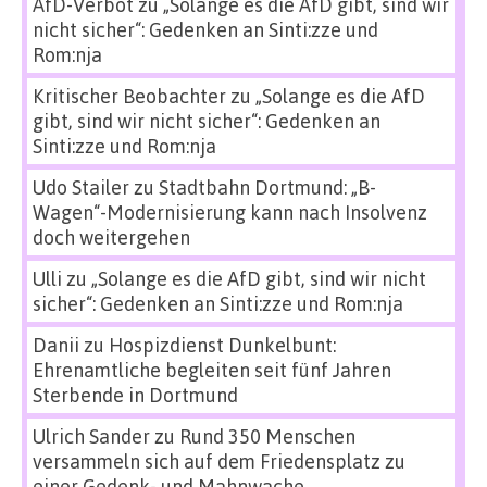
AfD-Verbot
zu
„Solange es die AfD gibt, sind wir
nicht sicher“: Gedenken an Sinti:zze und
Rom:nja
Kritischer Beobachter
zu
„Solange es die AfD
gibt, sind wir nicht sicher“: Gedenken an
Sinti:zze und Rom:nja
Udo Stailer
zu
Stadtbahn Dortmund: „B-
Wagen“-Modernisierung kann nach Insolvenz
doch weitergehen
Ulli
zu
„Solange es die AfD gibt, sind wir nicht
sicher“: Gedenken an Sinti:zze und Rom:nja
Danii
zu
Hospizdienst Dunkelbunt:
Ehrenamtliche begleiten seit fünf Jahren
Sterbende in Dortmund
Ulrich Sander
zu
Rund 350 Menschen
versammeln sich auf dem Friedensplatz zu
einer Gedenk- und Mahnwache