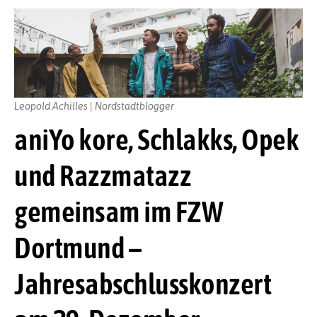
Leopold Achilles | Nordstadtblogger
aniYo kore, Schlakks, Opek
und Razzmatazz
gemeinsam im FZW
Dortmund –
Jahresabschlusskonzert