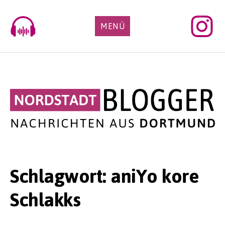
Skip
to
MENÜ
content
Schlagwort:
aniYo kore
Schlakks