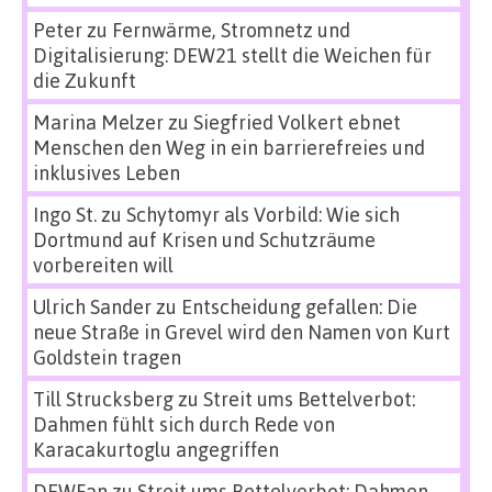
Peter
zu
Fernwärme, Stromnetz und
Digitalisierung: DEW21 stellt die Weichen für
die Zukunft
Marina Melzer
zu
Siegfried Volkert ebnet
Menschen den Weg in ein barrierefreies und
inklusives Leben
Ingo St.
zu
Schytomyr als Vorbild: Wie sich
Dortmund auf Krisen und Schutzräume
vorbereiten will
Ulrich Sander
zu
Entscheidung gefallen: Die
neue Straße in Grevel wird den Namen von Kurt
Goldstein tragen
Till Strucksberg
zu
Streit ums Bettelverbot:
Dahmen fühlt sich durch Rede von
Karacakurtoglu angegriffen
DEWFan
zu
Streit ums Bettelverbot: Dahmen