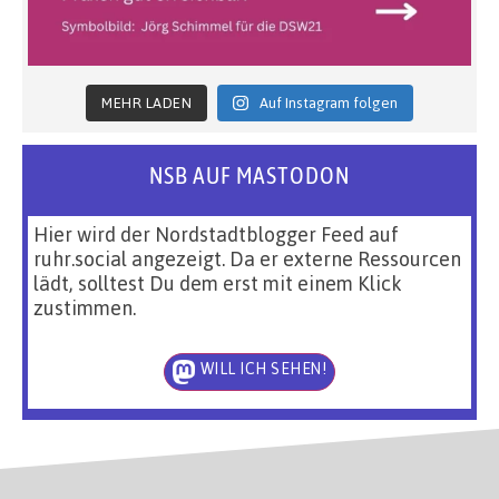
MEHR LADEN
Auf Instagram folgen
NSB AUF MASTODON
Hier wird der Nordstadtblogger Feed auf
ruhr.social angezeigt. Da er externe Ressourcen
lädt, solltest Du dem erst mit einem Klick
zustimmen.
WILL ICH SEHEN!