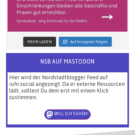
MEHR LADEN
Auf Instagram folgen
NSB AUF MASTODON
Hier wird der Nordstadtblogger Feed auf
ruhr.social angezeigt. Da er externe Ressourcen
lädt, solltest Du dem erst mit einem Klick
zustimmen.
WILL ICH SEHEN!