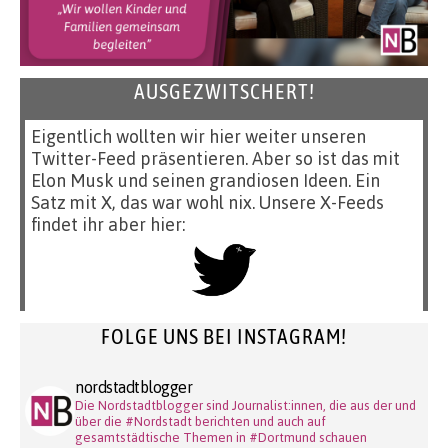
AUSGEZWITSCHERT!
Eigentlich wollten wir hier weiter unseren
Twitter-Feed präsentieren. Aber so ist das mit
Elon Musk und seinen grandiosen Ideen. Ein
Satz mit X, das war wohl nix. Unsere X-Feeds
findet ihr aber hier:
FOLGE UNS BEI INSTAGRAM!
nordstadtblogger
Die Nordstadtblogger sind Journalist:innen, die aus der und
über die #Nordstadt berichten und auch auf
gesamtstädtische Themen in #Dortmund schauen