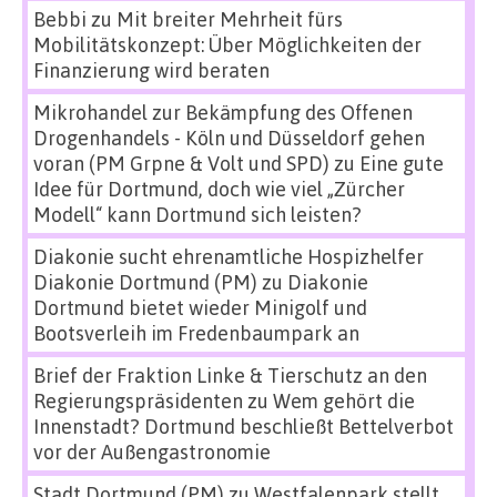
Bebbi
zu
Mit breiter Mehrheit fürs
Mobilitätskonzept: Über Möglichkeiten der
Finanzierung wird beraten
Mikrohandel zur Bekämpfung des Offenen
Drogenhandels - Köln und Düsseldorf gehen
voran (PM Grpne & Volt und SPD)
zu
Eine gute
Idee für Dortmund, doch wie viel „Zürcher
Modell“ kann Dortmund sich leisten?
Diakonie sucht ehrenamtliche Hospizhelfer
Diakonie Dortmund (PM)
zu
Diakonie
Dortmund bietet wieder Minigolf und
Bootsverleih im Fredenbaumpark an
Brief der Fraktion Linke & Tierschutz an den
Regierungspräsidenten
zu
Wem gehört die
Innenstadt? Dortmund beschließt Bettelverbot
vor der Außengastronomie
Stadt Dortmund (PM)
zu
Westfalenpark stellt