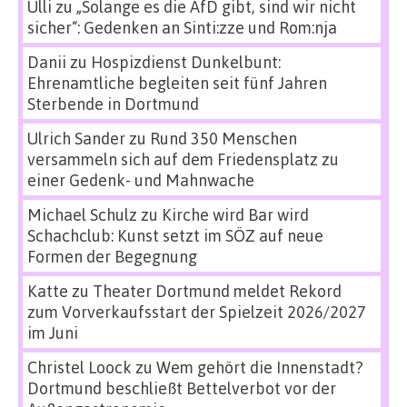
Ulli
zu
„Solange es die AfD gibt, sind wir nicht
sicher“: Gedenken an Sinti:zze und Rom:nja
Danii
zu
Hospizdienst Dunkelbunt:
Ehrenamtliche begleiten seit fünf Jahren
Sterbende in Dortmund
Ulrich Sander
zu
Rund 350 Menschen
versammeln sich auf dem Friedensplatz zu
einer Gedenk- und Mahnwache
Michael Schulz
zu
Kirche wird Bar wird
Schachclub: Kunst setzt im SÖZ auf neue
Formen der Begegnung
Katte
zu
Theater Dortmund meldet Rekord
zum Vorverkaufsstart der Spielzeit 2026/2027
im Juni
Christel Loock
zu
Wem gehört die Innenstadt?
Dortmund beschließt Bettelverbot vor der