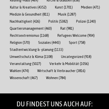
Keuning-Haus
(489)
Kirche & Glauben
(856)
Kultur & Kreatives
(4352)
Kunst
(1701)
Medien
(471)
Medizin & Gesundheit
(811)
Musik
(1287)
Nachhaltigkeit
(426)
Politik
(5382)
Polizei
(1240)
Quartiersmanagement
(460)
Rat
(981)
Rechtsextremismus
(1168)
Refugees Welcome
(904)
Religion
(570)
Soziales
(4443)
Sport
(758)
Stadtentwicklung & -planung
(1133)
Umweltschutz & Klima
(1108)
Uncategorized
(918)
Veranstaltung
(5027)
Verkehr & Mobilität
(1056)
Wahlen
(474)
Wirtschaft & Verbraucher
(3816)
Wissenschaft
(467)
Wohnen
(784)
DU FINDEST UNS AUCH AUF: