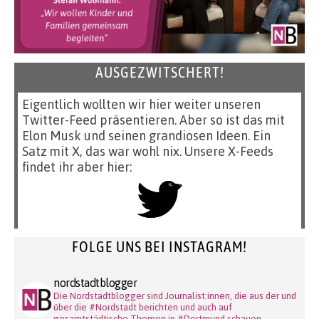
AUSGEZWITSCHERT!
Eigentlich wollten wir hier weiter unseren
Twitter-Feed präsentieren. Aber so ist das mit
Elon Musk und seinen grandiosen Ideen. Ein
Satz mit X, das war wohl nix. Unsere X-Feeds
findet ihr aber hier:
FOLGE UNS BEI INSTAGRAM!
nordstadtblogger
Die Nordstadtblogger sind Journalist:innen, die aus der und
über die #Nordstadt berichten und auch auf
gesamtstädtische Themen in #Dortmund schauen