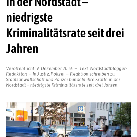
in der Nordstadt –
niedrigste
Kriminalitätsrate seit drei
Jahren
Veröffentlicht:
9. Dezember 2016
Text:
Nordstadtblogger-
Redaktion
In
Justiz
,
Polizei
Reaktion schreiben
zu
Staatsanwaltschaft und Polizei bündeln ihre Kräfte in der
Nordstadt – niedrigste Kriminalitätsrate seit drei Jahren