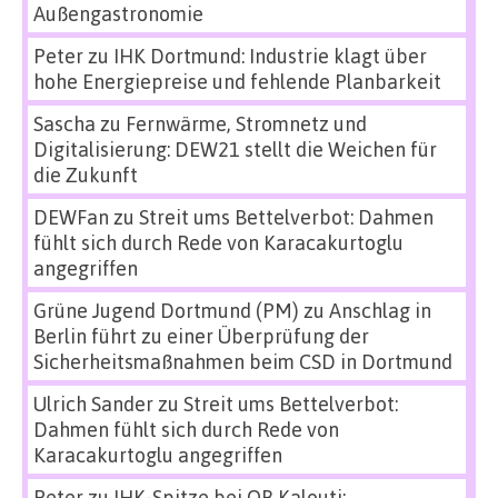
Außengastronomie
Peter
zu
IHK Dortmund: Industrie klagt über
hohe Energiepreise und fehlende Planbarkeit
Sascha
zu
Fernwärme, Stromnetz und
Digitalisierung: DEW21 stellt die Weichen für
die Zukunft
DEWFan
zu
Streit ums Bettelverbot: Dahmen
fühlt sich durch Rede von Karacakurtoglu
angegriffen
Grüne Jugend Dortmund (PM)
zu
Anschlag in
Berlin führt zu einer Überprüfung der
Sicherheitsmaßnahmen beim CSD in Dortmund
Ulrich Sander
zu
Streit ums Bettelverbot:
Dahmen fühlt sich durch Rede von
Karacakurtoglu angegriffen
Peter
zu
IHK-Spitze bei OB Kalouti: