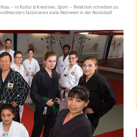
ehlau
In
Kultur & Kreatives
,
Sport
Reaktion schreiben
zu
roßmeisters faszinieren viele Nationen in der Nordstadt