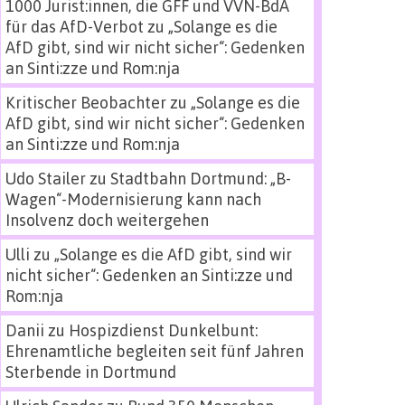
1000 Jurist:innen, die GFF und VVN-BdA
für das AfD-Verbot
zu
„Solange es die
AfD gibt, sind wir nicht sicher“: Gedenken
an Sinti:zze und Rom:nja
Kritischer Beobachter
zu
„Solange es die
AfD gibt, sind wir nicht sicher“: Gedenken
an Sinti:zze und Rom:nja
Udo Stailer
zu
Stadtbahn Dortmund: „B-
Wagen“-Modernisierung kann nach
Insolvenz doch weitergehen
Ulli
zu
„Solange es die AfD gibt, sind wir
nicht sicher“: Gedenken an Sinti:zze und
Rom:nja
Danii
zu
Hospizdienst Dunkelbunt:
Ehrenamtliche begleiten seit fünf Jahren
Sterbende in Dortmund