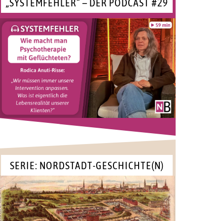
„SYSTEMFEHLER“ – DER PODCAST #29
SERIE: NORDSTADT-GESCHICHTE(N)