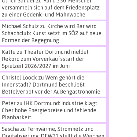
Ulrich Sander
zu
Rund 350 Menschen
versammeln sich auf dem Friedensplatz
zu einer Gedenk- und Mahnwache
Michael Schulz
zu
Kirche wird Bar wird
Schachclub: Kunst setzt im SÖZ auf neue
Formen der Begegnung
Katte
zu
Theater Dortmund meldet
Rekord zum Vorverkaufsstart der
Spielzeit 2026/2027 im Juni
Christel Loock
zu
Wem gehört die
Innenstadt? Dortmund beschließt
Bettelverbot vor der Außengastronomie
Peter
zu
IHK Dortmund: Industrie klagt
über hohe Energiepreise und fehlende
Planbarkeit
Sascha
zu
Fernwärme, Stromnetz und
Digitalisierung: DEW21 stellt die Weichen