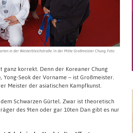
arten in der Westerbleichstraße. In der Mitte Großmeister Chung. Foto:
cht ganz korrekt. Denn der Koreaner Chung
, Yong-Seok der Vorname – ist Großmeister.
rer Meister der asiatischen Kampfkunst.
r dem Schwarzen Gürtel. Zwar ist theoretisch
räger des 9ten oder gar 10ten Dan gibt es nur