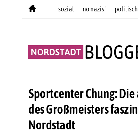
Skip
sozial
no nazis!
politisch
to
content
Sportcenter Chung: Die
des Großmeisters faszin
Nordstadt