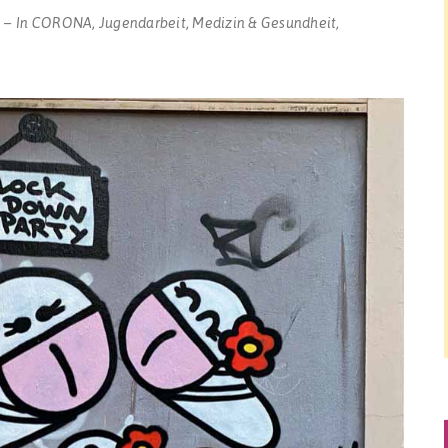
In
CORONA
,
Jugendarbeit
,
Medizin & Gesundheit
,