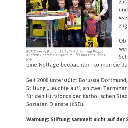
zus
und
was
zug
Ob 
wen
BVB-Torwart Roman Bürki (links), hier mit Propst
Andreas Coersmeier, Karin Müller und Fans. Fotos:
Sch
pdp
eine Notlage beobachten, können sie da
Seit 2008 unterstützt Borussia Dortmund,
Stiftung „Leuchte auf“, an zwei Termine
für den Hilfsfonds der Katholischen Sta
Sozialen Dienste (KSD).
Warnung: Stiftung sammelt nicht auf der 