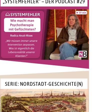
„SYSTEMFEHLER“ – DER PODCAST #29
SERIE: NORDSTADT-GESCHICHTE(N)