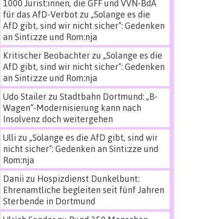
1000 Jurist:innen, die GFF und VVN-BdA
für das AfD-Verbot
zu
„Solange es die
AfD gibt, sind wir nicht sicher“: Gedenken
an Sinti:zze und Rom:nja
Kritischer Beobachter
zu
„Solange es die
AfD gibt, sind wir nicht sicher“: Gedenken
an Sinti:zze und Rom:nja
Udo Stailer
zu
Stadtbahn Dortmund: „B-
Wagen“-Modernisierung kann nach
Insolvenz doch weitergehen
Ulli
zu
„Solange es die AfD gibt, sind wir
nicht sicher“: Gedenken an Sinti:zze und
Rom:nja
Danii
zu
Hospizdienst Dunkelbunt:
Ehrenamtliche begleiten seit fünf Jahren
Sterbende in Dortmund