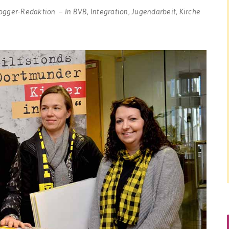
ogger-Redaktion
In
BVB
,
Integration
,
Jugendarbeit
,
Kirche