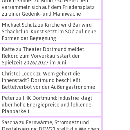
Ulrich Sander
zu
Rund 350 Menschen
versammeln sich auf dem Friedensplatz
zu einer Gedenk- und Mahnwache
Michael Schulz
zu
Kirche wird Bar wird
Schachclub: Kunst setzt im SÖZ auf neue
Formen der Begegnung
Katte
zu
Theater Dortmund meldet
Rekord zum Vorverkaufsstart der
Spielzeit 2026/2027 im Juni
Christel Loock
zu
Wem gehört die
Innenstadt? Dortmund beschließt
Bettelverbot vor der Außengastronomie
Peter
zu
IHK Dortmund: Industrie klagt
über hohe Energiepreise und fehlende
Planbarkeit
Sascha
zu
Fernwärme, Stromnetz und
Digitalisierung: DEW21 stellt die Weichen