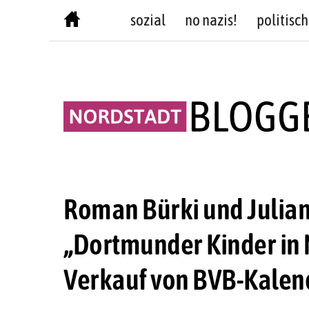
Skip
sozial
no nazis!
politisch
to
content
Roman Bürki und Julian
„Dortmunder Kinder in 
Verkauf von BVB-Kalen