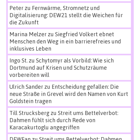
Peter
zu
Fernwärme, Stromnetz und
Digitalisierung: DEW21 stellt die Weichen für
die Zukunft
Marina Melzer
zu
Siegfried Volkert ebnet
Menschen den Weg in ein barrierefreies und
inklusives Leben
Ingo St.
zu
Schytomyr als Vorbild: Wie sich
Dortmund auf Krisen und Schutzräume
vorbereiten will
Ulrich Sander
zu
Entscheidung gefallen: Die
neue Straße in Grevel wird den Namen von Kurt
Goldstein tragen
Till Strucksberg
zu
Streit ums Bettelverbot:
Dahmen fühlt sich durch Rede von
Karacakurtoglu angegriffen
DEWFan
zu
Streit ums Bettelverbot: Dahmen