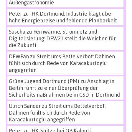
Außengastronomie
Peter
zu
IHK Dortmund: Industrie klagt über
hohe Energiepreise und fehlende Planbarkeit
Sascha
zu
Fernwärme, Stromnetz und
Digitalisierung: DEW21 stellt die Weichen für
die Zukunft
DEWFan
zu
Streit ums Bettelverbot: Dahmen
fühlt sich durch Rede von Karacakurtoglu
angegriffen
Grüne Jugend Dortmund (PM)
zu
Anschlag in
Berlin führt zu einer Überprüfung der
Sicherheitsmaßnahmen beim CSD in Dortmund
Ulrich Sander
zu
Streit ums Bettelverbot:
Dahmen fühlt sich durch Rede von
Karacakurtoglu angegriffen
Peter
zu
IHK-Spitze bei OB Kalouti: