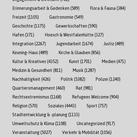
Erinnerungsarbeit & Gedenken
(589)
Flora & Fauna
(384)
Freizeit
(1105)
Gastronomie
(549)
Geschichte
(1375)
Gewerkschaften
(590)
Hafen
(371)
Hoesch & Westfalenhütte
(327)
Integration
(2267)
Jugendarbeit
(1674)
Justiz
(489)
Keuning-Haus
(489)
Kirche & Glauben
(856)
Kultur & Kreatives
(4352)
Kunst
(1701)
Medien
(471)
Medizin & Gesundheit
(811)
Musik
(1287)
Nachhaltigkeit
(426)
Politik
(5382)
Polizei
(1240)
Quartiersmanagement
(460)
Rat
(981)
Rechtsextremismus
(1168)
Refugees Welcome
(904)
Religion
(570)
Soziales
(4443)
Sport
(757)
Stadtentwicklung & -planung
(1133)
Umweltschutz & Klima
(1108)
Uncategorized
(917)
Veranstaltung
(5027)
Verkehr & Mobilität
(1056)