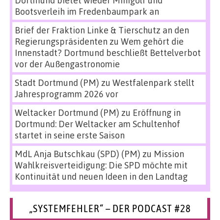
Dortmund bietet wieder Minigolf und
Bootsverleih im Fredenbaumpark an
Brief der Fraktion Linke & Tierschutz an den
Regierungspräsidenten
zu
Wem gehört die
Innenstadt? Dortmund beschließt Bettelverbot
vor der Außengastronomie
Stadt Dortmund (PM)
zu
Westfalenpark stellt
Jahresprogramm 2026 vor
Weltacker Dortmund (PM)
zu
Eröffnung in
Dortmund: Der Weltacker am Schultenhof
startet in seine erste Saison
MdL Anja Butschkau (SPD) (PM)
zu
Mission
Wahlkreisverteidigung: Die SPD möchte mit
Kontinuität und neuen Ideen in den Landtag
„SYSTEMFEHLER“ – DER PODCAST #28