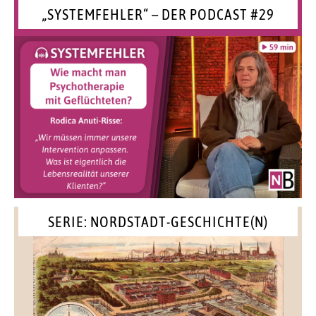
„SYSTEMFEHLER“ – DER PODCAST #29
SERIE: NORDSTADT-GESCHICHTE(N)