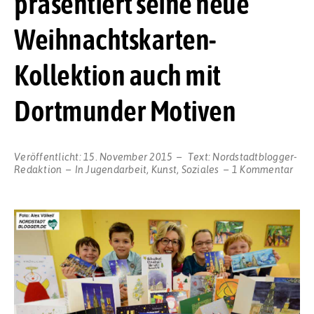
präsentiert seine neue
Weihnachtskarten-
Kollektion auch mit
Dortmunder Motiven
Veröffentlicht:
15. November 2015
Text:
Nordstadtblogger-
zu
Redaktion
In
Jugendarbeit
,
Kunst
,
Soziales
1 Kommentar
Nord
Der
Kind
präs
sein
neu
Weih
Koll
auc
mit
Dor