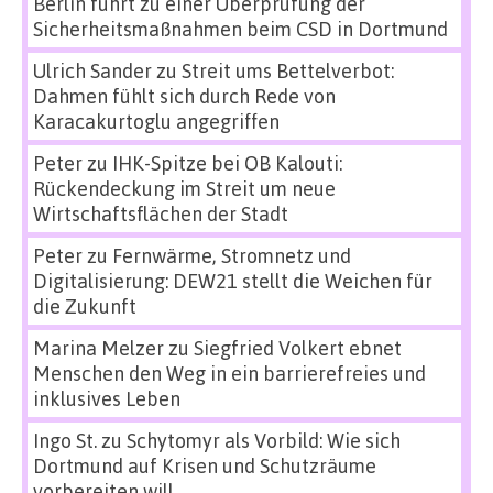
Berlin führt zu einer Überprüfung der
Sicherheitsmaßnahmen beim CSD in Dortmund
Ulrich Sander
zu
Streit ums Bettelverbot:
Dahmen fühlt sich durch Rede von
Karacakurtoglu angegriffen
Peter
zu
IHK-Spitze bei OB Kalouti:
Rückendeckung im Streit um neue
Wirtschaftsflächen der Stadt
Peter
zu
Fernwärme, Stromnetz und
Digitalisierung: DEW21 stellt die Weichen für
die Zukunft
Marina Melzer
zu
Siegfried Volkert ebnet
Menschen den Weg in ein barrierefreies und
inklusives Leben
Ingo St.
zu
Schytomyr als Vorbild: Wie sich
Dortmund auf Krisen und Schutzräume
vorbereiten will