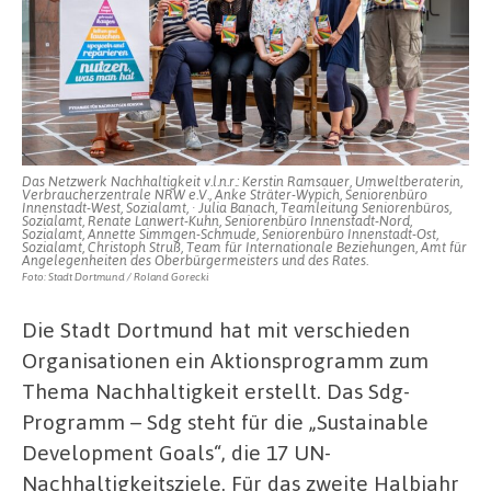
Das Netzwerk Nachhaltigkeit v.l.n.r.: Kerstin Ramsauer, Umweltberaterin,
Verbraucherzentrale NRW e.V., Anke Sträter-Wypich, Seniorenbüro
Innenstadt-West, Sozialamt, · Julia Banach, Teamleitung Seniorenbüros,
Sozialamt, Renate Lanwert-Kuhn, Seniorenbüro Innenstadt-Nord,
Sozialamt, Annette Simmgen-Schmude, Seniorenbüro Innenstadt-Ost,
Sozialamt, Christoph Struß, Team für Internationale Beziehungen, Amt für
Angelegenheiten des Oberbürgermeisters und des Rates.
Foto: Stadt Dortmund / Roland Gorecki
Die Stadt Dortmund hat mit verschieden
Organisationen ein Aktionsprogramm zum
Thema Nachhaltigkeit erstellt. Das Sdg-
Programm – Sdg steht für die „Sustainable
Development Goals“, die 17 UN-
Nachhaltigkeitsziele. Für das zweite Halbjahr