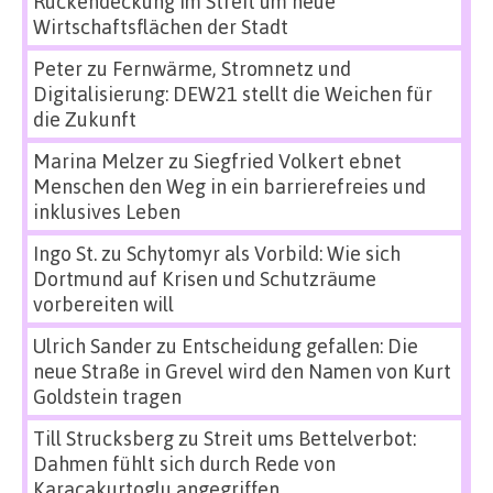
Rückendeckung im Streit um neue
Wirtschaftsflächen der Stadt
Peter
zu
Fernwärme, Stromnetz und
Digitalisierung: DEW21 stellt die Weichen für
die Zukunft
Marina Melzer
zu
Siegfried Volkert ebnet
Menschen den Weg in ein barrierefreies und
inklusives Leben
Ingo St.
zu
Schytomyr als Vorbild: Wie sich
Dortmund auf Krisen und Schutzräume
vorbereiten will
Ulrich Sander
zu
Entscheidung gefallen: Die
neue Straße in Grevel wird den Namen von Kurt
Goldstein tragen
Till Strucksberg
zu
Streit ums Bettelverbot:
Dahmen fühlt sich durch Rede von
Karacakurtoglu angegriffen