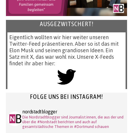
AUSGEZWITSCHERT!
Eigentlich wollten wir hier weiter unseren
Twitter-Feed präsentieren. Aber so ist das mit
Elon Musk und seinen grandiosen Ideen. Ein
Satz mit X, das war wohl nix. Unsere X-Feeds
findet ihr aber hier:
FOLGE UNS BEI INSTAGRAM!
nordstadtblogger
Die Nordstadtblogger sind Journalist:innen, die aus der und
über die #Nordstadt berichten und auch auf
gesamtstädtische Themen in #Dortmund schauen