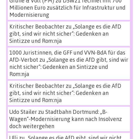
Grüne & Volt (PM)
zu
DSW21 rechnet mit 700
Millionen Euro zusätzlich für Infrastruktur und
Modernisierung
Kritischer Beobachter
zu
„Solange es die AfD
gibt, sind wir nicht sicher“: Gedenken an
Sinti:zze und Rom:nja
1000 Jurist:innen, die GFF und VVN-BdA für das
AfD-Verbot
zu
„Solange es die AfD gibt, sind wir
nicht sicher“: Gedenken an Sinti:zze und
Rom:nja
Kritischer Beobachter
zu
„Solange es die AfD
gibt, sind wir nicht sicher“: Gedenken an
Sinti:zze und Rom:nja
Udo Stailer
zu
Stadtbahn Dortmund: „B-
Wagen“-Modernisierung kann nach Insolvenz
doch weitergehen
Ulli
zu
„Solange es die AfD gibt, sind wir nicht