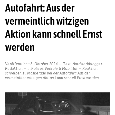
Autofahrt: Aus der
vermeintlich witzigen
Aktion kann schnell Ernst
werden
Veröffentlicht:
8. Oktober 2024
Text:
Nordstadtblogger-
Redaktion
In
Polizei
,
Verkehr & Mobilität
Reaktion
schreiben
zu Maskerade bei der Autofahrt: Aus der
vermeintlich witzigen Aktion kann schnell Ernst werden