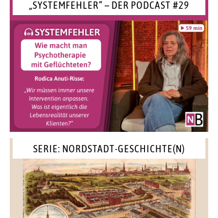
„SYSTEMFEHLER“ – DER PODCAST #29
SERIE: NORDSTADT-GESCHICHTE(N)