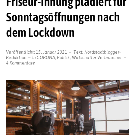
Friseur-Innung plädiert für
Sonntagsöffnungen nach
dem Lockdown
Veröffentlicht:
15. Januar 2021
Text:
Nordstadtblogger-
Redaktion
In
CORONA
,
Politik
,
Wirtschaft & Verbraucher
zu
4 Kommentare
Kund*innen
in
Dortmund
und
Lünen
machen
Druck:
Friseur-
Innung
plädiert
für
Sonntagsöffnungen
nach