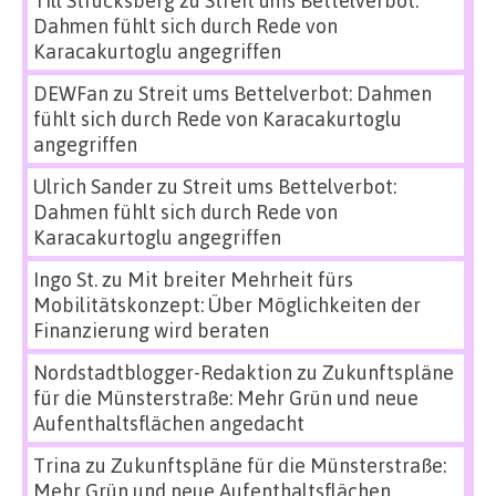
Till Strucksberg
zu
Streit ums Bettelverbot:
Dahmen fühlt sich durch Rede von
Karacakurtoglu angegriffen
DEWFan
zu
Streit ums Bettelverbot: Dahmen
fühlt sich durch Rede von Karacakurtoglu
angegriffen
Ulrich Sander
zu
Streit ums Bettelverbot:
Dahmen fühlt sich durch Rede von
Karacakurtoglu angegriffen
Ingo St.
zu
Mit breiter Mehrheit fürs
Mobilitätskonzept: Über Möglichkeiten der
Finanzierung wird beraten
Nordstadtblogger-Redaktion
zu
Zukunftspläne
für die Münsterstraße: Mehr Grün und neue
Aufenthaltsflächen angedacht
Trina
zu
Zukunftspläne für die Münsterstraße:
Mehr Grün und neue Aufenthaltsflächen