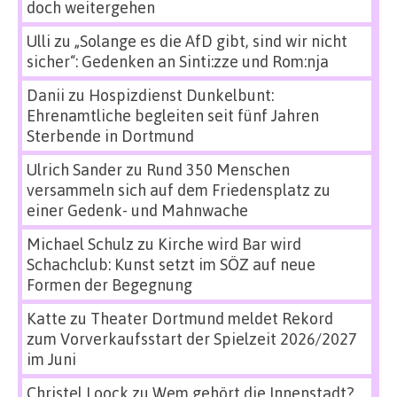
doch weitergehen
Ulli
zu
„Solange es die AfD gibt, sind wir nicht
sicher“: Gedenken an Sinti:zze und Rom:nja
Danii
zu
Hospizdienst Dunkelbunt:
Ehrenamtliche begleiten seit fünf Jahren
Sterbende in Dortmund
Ulrich Sander
zu
Rund 350 Menschen
versammeln sich auf dem Friedensplatz zu
einer Gedenk- und Mahnwache
Michael Schulz
zu
Kirche wird Bar wird
Schachclub: Kunst setzt im SÖZ auf neue
Formen der Begegnung
Katte
zu
Theater Dortmund meldet Rekord
zum Vorverkaufsstart der Spielzeit 2026/2027
im Juni
Christel Loock
zu
Wem gehört die Innenstadt?