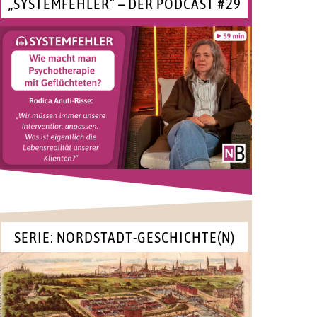
„SYSTEMFEHLER“ – DER PODCAST #29
SERIE: NORDSTADT-GESCHICHTE(N)