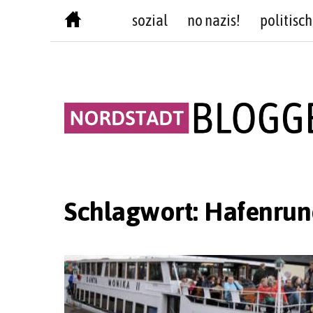
Skip
sozial
no nazis!
politisch
to
content
Schlagwort:
Hafenrun