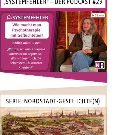
„SYSTEMFEHLER“ – DER PODCAST #29
SERIE: NORDSTADT-GESCHICHTE(N)