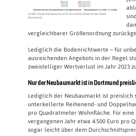
abl
Grafik: Gutachterausschuss für Grundstückswerte der Stadt
sin
Dortmund
dam
vergleichbarer Größenordnung zurückgeg
Lediglich die Bodenrichtwerte – für un
ausreichenden Angebots in der Regel stab
zweistelliger Wertverlust im Jahr 2023 z
Nur der Neubaumarkt ist in Dortmund preisli
Lediglich der Neubaumarkt ist preislich s
unterkellerte Reihenend- und Doppelhau
pro Quadratmeter Wohnfläche. Für eine
vergangenen Jahr etwa 4.500 Euro pro 
sogar leicht über dem Durchschnittsprei