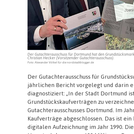
Der Gutachterausschuss für Dortmund hat den Grundstücksmarktbe
Christian Hecker (Vorsitzender Gutachterausschuss).
Foto: Alexander Völkel für die nordstadtblogger.de
Der Gutachterausschuss für Grundstücks
jährlichen Bericht vorgelegt und darin 
diagnostiziert: „In der Stadt Dortmund i
Grundstückskaufverträgen zu verzeichnen
Gutachterausschusses Dortmund. Im Jahr
Kaufverträge
abgeschlossen. Das ist ein 
digitalen Aufzeichnung im Jahr 1990. Di