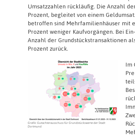
Umsatzzahlen rückläufig. Die Anzahl de
Prozent, begleitet von einem Geldumsat
betroffen sind Mehrfamilienhäuser mit 
Prozent weniger Kaufvorgängen. Bei Ein
Anzahl der Grundstückstransaktionen a
Prozent zurück.
Im 
Pre
tei
Bes
rüc
Imm
Zwe
Rüc
Grafik: Gutachterausschuss für Grundstückswerte der Stadt
Dortmund
Meh