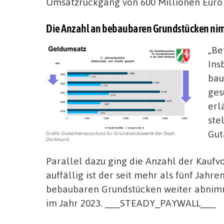
Umsatzrückgang von 600 Millionen Euro a
Die Anzahl an bebaubaren Grundstücken nim
„Be
Ins
bau
ges
erl
ste
Gut
Grafik: Gutachterausschuss für Grundstückswerte der Stadt
Dortmund
Parallel dazu ging die Anzahl der Kauf
auffällig ist der seit mehr als
fünf Jahre
bebaubaren Grundstücken weiter abnimmt
im Jahr 2023. ___STEADY_PAYWALL___