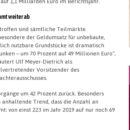
uf 1,1 Milliarden Euro im Berichtsjahr.
mt weiter ab
troffen sind sämtliche Teilmärkte.
besondere der Geldumsatz für unbebaute,
lich nutzbare Grundstücke ist dramatisch
unken – um 70 Prozent auf 49 Millionen Euro“,
äutert Ulf Meyer-Dietrich als
llvertretender Vorsitzender des
achterausschusses.
vorgänge um
42
Prozent zurück. Besonders
n anhaltende Trend,
dass die Anzahl an
: von einst 223 im Jahr 2019 auf nur noch 69