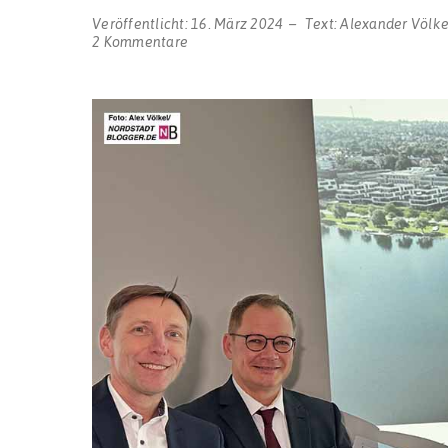
Veröffentlicht:
16. März 2024
Text:
Alexander Völke
zu
2 Kommentare
Grundstücksmarkt:
So
wenige
Kaufverträge
abgeschlossen
wie
seit
langem
nicht
mehr