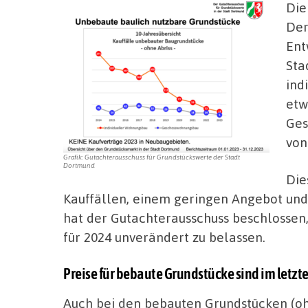
Die
Der
Ent
Sta
ind
etw
Ges
von
Grafik: Gutachterausschuss für Grundstückswerte der Stadt
Dortmund
Die
Kauffällen, einem geringen Angebot und
hat der Gutachterausschuss beschlossen
für 2024 unverändert zu belassen.
Preise für bebaute Grundstücke sind im letzten
Auch bei den bebauten Grundstücken (oh