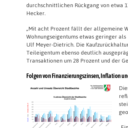
durchschnittlichen Rückgang von etwa 17
Hecker.
„Mit acht Prozent fällt der allgemeine
Wohnungseigentums etwas geringer als b
Ulf Meyer-Dietrich. Die Kaufzurückhalt
Teileigentum ebenso deutlich ausgeprägt
Transaktionen um 28 Prozent und der G
Folgen von Finanzierungszinsen, Inflation un
Die
ref
ste
geo
„Ei