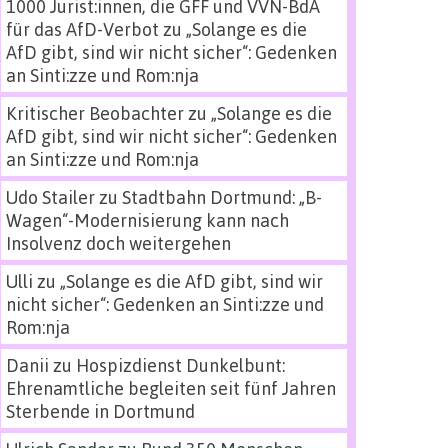
1000 Jurist:innen, die GFF und VVN-BdA
für das AfD-Verbot
zu
„Solange es die
AfD gibt, sind wir nicht sicher“: Gedenken
an Sinti:zze und Rom:nja
Kritischer Beobachter
zu
„Solange es die
AfD gibt, sind wir nicht sicher“: Gedenken
an Sinti:zze und Rom:nja
Udo Stailer
zu
Stadtbahn Dortmund: „B-
Wagen“-Modernisierung kann nach
Insolvenz doch weitergehen
Ulli
zu
„Solange es die AfD gibt, sind wir
nicht sicher“: Gedenken an Sinti:zze und
Rom:nja
Danii
zu
Hospizdienst Dunkelbunt:
Ehrenamtliche begleiten seit fünf Jahren
Sterbende in Dortmund