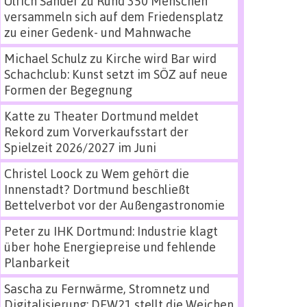
Ulrich Sander
zu
Rund 350 Menschen
versammeln sich auf dem Friedensplatz
zu einer Gedenk- und Mahnwache
Michael Schulz
zu
Kirche wird Bar wird
Schachclub: Kunst setzt im SÖZ auf neue
Formen der Begegnung
Katte
zu
Theater Dortmund meldet
Rekord zum Vorverkaufsstart der
Spielzeit 2026/2027 im Juni
Christel Loock
zu
Wem gehört die
Innenstadt? Dortmund beschließt
Bettelverbot vor der Außengastronomie
Peter
zu
IHK Dortmund: Industrie klagt
über hohe Energiepreise und fehlende
Planbarkeit
Sascha
zu
Fernwärme, Stromnetz und
Digitalisierung: DEW21 stellt die Weichen