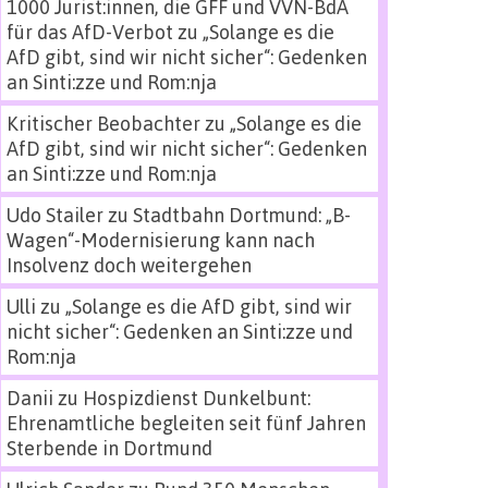
1000 Jurist:innen, die GFF und VVN-BdA
für das AfD-Verbot
zu
„Solange es die
AfD gibt, sind wir nicht sicher“: Gedenken
an Sinti:zze und Rom:nja
Kritischer Beobachter
zu
„Solange es die
AfD gibt, sind wir nicht sicher“: Gedenken
an Sinti:zze und Rom:nja
Udo Stailer
zu
Stadtbahn Dortmund: „B-
Wagen“-Modernisierung kann nach
Insolvenz doch weitergehen
Ulli
zu
„Solange es die AfD gibt, sind wir
nicht sicher“: Gedenken an Sinti:zze und
Rom:nja
Danii
zu
Hospizdienst Dunkelbunt:
Ehrenamtliche begleiten seit fünf Jahren
Sterbende in Dortmund