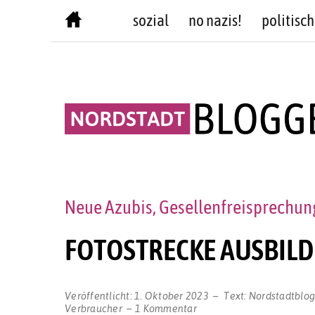
Skip
sozial
no nazis!
politisch
to
content
Neue Azubis, Gesellenfreisprechu
FOTOSTRECKE AUSBILD
Veröffentlicht:
1. Oktober 2023
Text:
Nordstadtblo
zu
Verbraucher
1 Kommentar