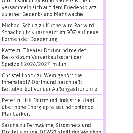
Ulrich Sander
zu
Rund 350 Menschen
versammeln sich auf dem Friedensplatz
zu einer Gedenk- und Mahnwache
Michael Schulz
zu
Kirche wird Bar wird
Schachclub: Kunst setzt im SÖZ auf neue
Formen der Begegnung
Katte
zu
Theater Dortmund meldet
Rekord zum Vorverkaufsstart der
Spielzeit 2026/2027 im Juni
Christel Loock
zu
Wem gehört die
Innenstadt? Dortmund beschließt
Bettelverbot vor der Außengastronomie
Peter
zu
IHK Dortmund: Industrie klagt
über hohe Energiepreise und fehlende
Planbarkeit
Sascha
zu
Fernwärme, Stromnetz und
Digitalisierung: DEW21 stellt die Weichen