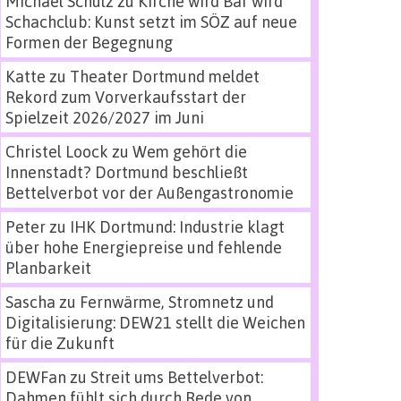
Michael Schulz
zu
Kirche wird Bar wird
Schachclub: Kunst setzt im SÖZ auf neue
Formen der Begegnung
Katte
zu
Theater Dortmund meldet
Rekord zum Vorverkaufsstart der
Spielzeit 2026/2027 im Juni
Christel Loock
zu
Wem gehört die
Innenstadt? Dortmund beschließt
Bettelverbot vor der Außengastronomie
Peter
zu
IHK Dortmund: Industrie klagt
über hohe Energiepreise und fehlende
Planbarkeit
Sascha
zu
Fernwärme, Stromnetz und
Digitalisierung: DEW21 stellt die Weichen
für die Zukunft
DEWFan
zu
Streit ums Bettelverbot:
Dahmen fühlt sich durch Rede von