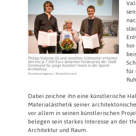
Val
sen
nac
stä
Ent
hin
bei
Philipp Valente (li) und Jonathan Schmaöler erhalten
Sch
den mit je 7.500 Euro dotierten Förderpreis der Stadt
Dortmund für junge Künstler*innen in der Sparte
Architektur.
für
Dortmund-Agentur / Roland Gorecki
Ruh
Dabei zeichne ihn eine künstlerische Hal
Materialästhetik seiner architektonische
vor allem in seinen künstlerischen Proj
belegen sein starkes Interesse an der t
Architektur und Raum.