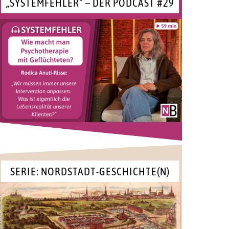
„SYSTEMFEHLER“ – DER PODCAST #29
SERIE: NORDSTADT-GESCHICHTE(N)