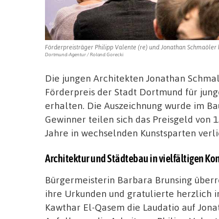
Förderpreisträger Philipp Valente (re) und Jonathan Schmaöler 
Dortmund-Agentur / Roland Gorecki
Die jungen Architekten Jonathan Schmal
Förderpreis der Stadt Dortmund für jung
erhalten. Die Auszeichnung wurde im Ba
Gewinner teilen sich das Preisgeld von 15
Jahre in wechselnden Kunstsparten verl
Architektur und Städtebau in vielfältigen K
Bürgermeisterin Barbara Brunsing über
ihre Urkunden und gratulierte herzlich 
Kawthar El-Qasem die Laudatio auf Jon