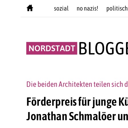
Skip
sozial
no nazis!
politisch
to
content
Die beiden Architekten teilen sich 
Förderpreis für junge K
Jonathan Schmalöer und