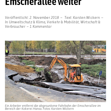
Emscherallee weiter
Veröffentlicht:
2. November 2018
Text:
Karsten Wickern
In
Umweltschutz & Klima
,
Verkehr & Mobilität
,
Wirtschaft &
zu
Verbraucher
1 Kommentar
Fahrbahn
abgesunken:
So
geht
es
an
der
Emscherallee
weiter
Ein Arbeiter entfernt die abgesunkene Fahrbahn der Emscherallee im
Bereich der Kokerei Hansa. Fotos: Karsten Wickern