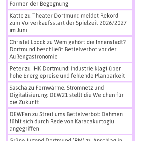
Formen der Begegnung
Katte
zu
Theater Dortmund meldet Rekord
zum Vorverkaufsstart der Spielzeit 2026/2027
im Juni
Christel Loock
zu
Wem gehört die Innenstadt?
Dortmund beschließt Bettelverbot vor der
Außengastronomie
Peter
zu
IHK Dortmund: Industrie klagt über
hohe Energiepreise und fehlende Planbarkeit
Sascha
zu
Fernwärme, Stromnetz und
Digitalisierung: DEW21 stellt die Weichen für
die Zukunft
DEWFan
zu
Streit ums Bettelverbot: Dahmen
fühlt sich durch Rede von Karacakurtoglu
angegriffen
Grüne Jugend Dortmund (PM)
zu
Anschlag in