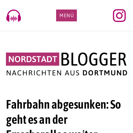
Skip
to
MENÜ
content
Fahrbahn abgesunken: So
geht es an der