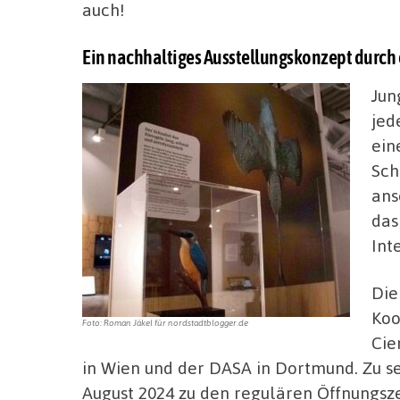
auch!
Ein nachhaltiges Ausstellungskonzept durch
Jun
jed
ein
Sch
ans
das
Int
Die
Koo
Foto: Roman Jäkel für nordstadtblogger.de
Cie
in Wien und der DASA in Dortmund. Zu se
August 2024 zu den regulären Öffnungsz