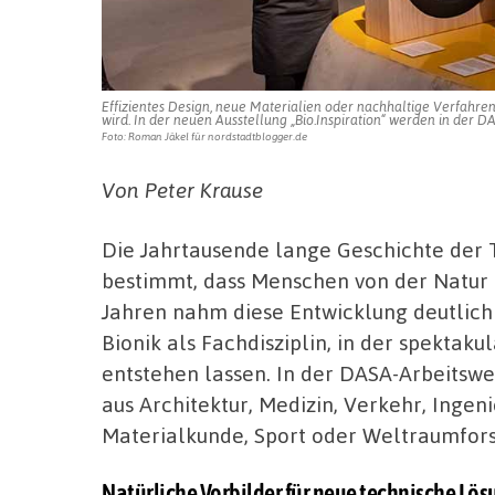
Effizientes Design, neue Materialien oder nachhaltige Verfahren
wird. In der neuen Ausstellung „Bio.Inspiration“ werden in der DA
Foto: Roman Jäkel für nordstadtblogger.de
Von Peter Krause
Die Jahrtausende lange Geschichte der
bestimmt, dass Menschen von der Natur 
Jahren nahm diese Entwicklung deutlich 
Bionik als Fachdisziplin, in der spektak
entstehen lassen. In der DASA-Arbeitsw
aus Architektur, Medizin, Verkehr, Ingen
Materialkunde, Sport oder Weltraumfors
Natürliche Vorbilder für neue technische Lö