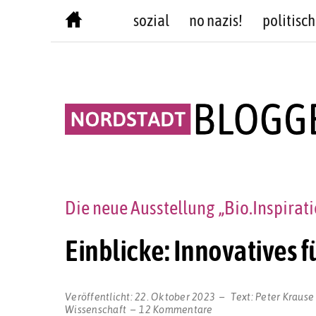
Skip
sozial
no nazis!
politisch
to
content
Die neue Ausstellung „Bio.Inspirat
Einblicke: Innovatives 
Veröffentlicht:
22. Oktober 2023
Text:
Peter Krause
zu
Wissenschaft
12 Kommentare