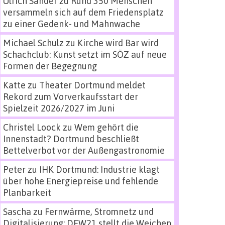
Ulrich Sander
zu
Rund 350 Menschen
versammeln sich auf dem Friedensplatz
zu einer Gedenk- und Mahnwache
Michael Schulz
zu
Kirche wird Bar wird
Schachclub: Kunst setzt im SÖZ auf neue
Formen der Begegnung
Katte
zu
Theater Dortmund meldet
Rekord zum Vorverkaufsstart der
Spielzeit 2026/2027 im Juni
Christel Loock
zu
Wem gehört die
Innenstadt? Dortmund beschließt
Bettelverbot vor der Außengastronomie
Peter
zu
IHK Dortmund: Industrie klagt
über hohe Energiepreise und fehlende
Planbarkeit
Sascha
zu
Fernwärme, Stromnetz und
Digitalisierung: DEW21 stellt die Weichen