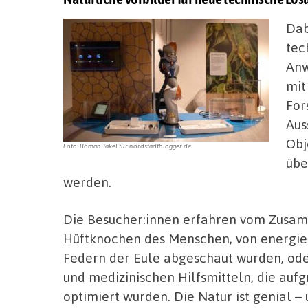
Dab
tec
Anw
mit
For
Aus
Obj
Foto: Roman Jäkel für nordstadtblogger.de
übe
werden.
Die Besucher:innen erfahren vom Zusam
Hüftknochen des Menschen, von energiee
Federn der Eule abgeschaut wurden, od
und medizinischen Hilfsmitteln, die auf
optimiert wurden. Die Natur ist genial – 