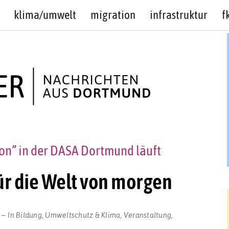
klima/umwelt
migration
infrastruktur
f
ion” in der DASA Dortmund läuft
für die Welt von morgen
In
Bildung
,
Umweltschutz & Klima
,
Veranstaltung
,