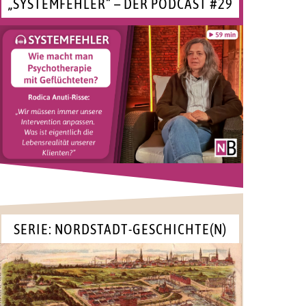
„SYSTEMFEHLER“ – DER PODCAST #29
SERIE: NORDSTADT-GESCHICHTE(N)