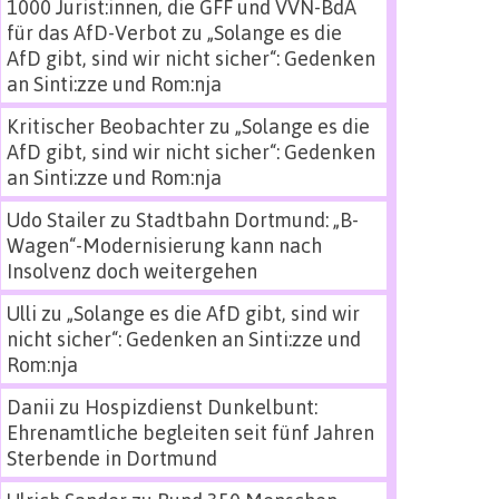
1000 Jurist:innen, die GFF und VVN-BdA
für das AfD-Verbot
zu
„Solange es die
AfD gibt, sind wir nicht sicher“: Gedenken
an Sinti:zze und Rom:nja
Kritischer Beobachter
zu
„Solange es die
AfD gibt, sind wir nicht sicher“: Gedenken
an Sinti:zze und Rom:nja
Udo Stailer
zu
Stadtbahn Dortmund: „B-
Wagen“-Modernisierung kann nach
Insolvenz doch weitergehen
Ulli
zu
„Solange es die AfD gibt, sind wir
nicht sicher“: Gedenken an Sinti:zze und
Rom:nja
Danii
zu
Hospizdienst Dunkelbunt:
Ehrenamtliche begleiten seit fünf Jahren
Sterbende in Dortmund