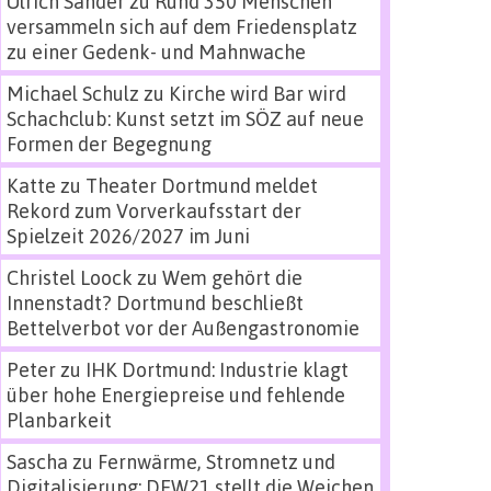
Ulrich Sander
zu
Rund 350 Menschen
versammeln sich auf dem Friedensplatz
zu einer Gedenk- und Mahnwache
Michael Schulz
zu
Kirche wird Bar wird
Schachclub: Kunst setzt im SÖZ auf neue
Formen der Begegnung
Katte
zu
Theater Dortmund meldet
Rekord zum Vorverkaufsstart der
Spielzeit 2026/2027 im Juni
Christel Loock
zu
Wem gehört die
Innenstadt? Dortmund beschließt
Bettelverbot vor der Außengastronomie
Peter
zu
IHK Dortmund: Industrie klagt
über hohe Energiepreise und fehlende
Planbarkeit
Sascha
zu
Fernwärme, Stromnetz und
Digitalisierung: DEW21 stellt die Weichen