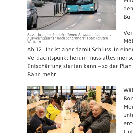
den
Bür
Ver
Busse, bringen die betroffenen Anwohner*innen ins
Ausweichquartier nach Scharnhorst. Foto: Karsten
Möl
Wickern
Ab 12 Uhr ist aber damit Schluss. In ei
Verdachtspunkt herum muss alles mensc
Entschärfung starten kann – so der Plan
Bahn mehr.
Wäh
Bom
Men
unt
ent
Unt