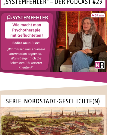
„SYSTEMFEHLER“ – DER PODCAST #29
SERIE: NORDSTADT-GESCHICHTE(N)