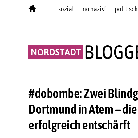
Skip
sozial
no nazis!
politisch
to
content
#dobombe: Zwei Blindgä
Dortmund in Atem – di
erfolgreich entschärft