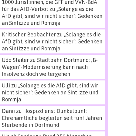
1000 Jurist:innen, die GFF und VVN-BdA
für das AfD-Verbot
zu
„Solange es die
AfD gibt, sind wir nicht sicher“: Gedenken
an Sinti:zze und Rom:nja
Kritischer Beobachter
zu
„Solange es die
AfD gibt, sind wir nicht sicher“: Gedenken
an Sinti:zze und Rom:nja
Udo Stailer
zu
Stadtbahn Dortmund: „B-
Wagen“-Modernisierung kann nach
Insolvenz doch weitergehen
Ulli
zu
„Solange es die AfD gibt, sind wir
nicht sicher“: Gedenken an Sinti:zze und
Rom:nja
Danii
zu
Hospizdienst Dunkelbunt:
Ehrenamtliche begleiten seit fünf Jahren
Sterbende in Dortmund