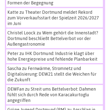
Formen der Begegnung
Katte
zu
Theater Dortmund meldet Rekord
zum Vorverkaufsstart der Spielzeit 2026/2027
im Juni
Christel Loock
zu
Wem gehört die Innenstadt?
Dortmund beschließt Bettelverbot vor der
Außengastronomie
Peter
zu
IHK Dortmund: Industrie klagt über
hohe Energiepreise und fehlende Planbarkeit
Sascha
zu
Fernwärme, Stromnetz und
Digitalisierung: DEW21 stellt die Weichen für
die Zukunft
DEWFan
zu
Streit ums Bettelverbot: Dahmen
fühlt sich durch Rede von Karacakurtoglu
angegriffen
Grüne Jugend Dortmund (PM)
zu
Anschlag in