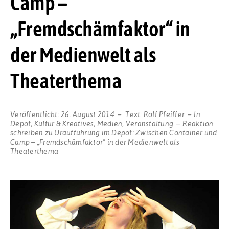
Camp –
„Fremdschämfaktor“ in
der Medienwelt als
Theaterthema
Veröffentlicht:
26. August 2014
Text:
Rolf Pfeiffer
In
Depot
,
Kultur & Kreatives
,
Medien
,
Veranstaltung
Reaktion
schreiben
zu Uraufführung im Depot: Zwischen Container und
Camp – „Fremdschämfaktor“ in der Medienwelt als
Theaterthema