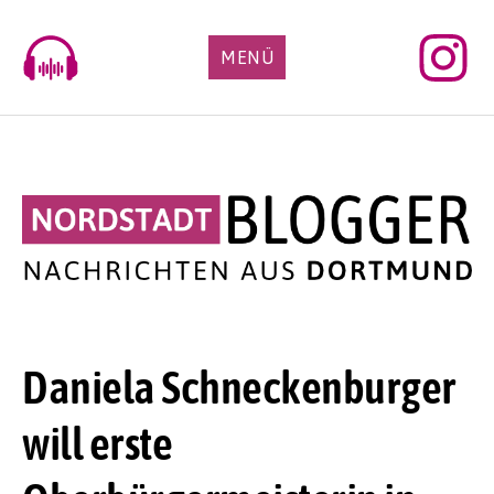
Skip
to
MENÜ
content
Daniela Schneckenburger
will erste