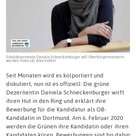
am
6.
Februar
Schuldezernentin Daniela Schneckenburger will Oberbürgermeisterin
werden. Fotos (4): Alex Völkel
Seit Monaten wird es kolportiert und
diskutiert, nun ist es offiziell: Die grüne
Dezernentin Daniela Schneckenburger wirft
ihren Hut in den Ring und erklärt ihre
Bewerbung für die Kandidatur als OB-
Kandidatin in Dortmund. Am 6. Februar 2020
werden die Grünen ihre Kandidatin oder ihren
Kandidaten küren. Bewerbungen sind bis dahin