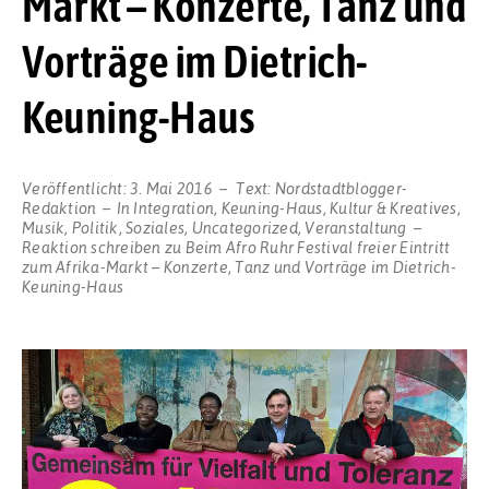
Markt – Konzerte, Tanz und
Vorträge im Dietrich-
Keuning-Haus
Veröffentlicht:
3. Mai 2016
Text:
Nordstadtblogger-
Redaktion
In
Integration
,
Keuning-Haus
,
Kultur & Kreatives
,
Musik
,
Politik
,
Soziales
,
Uncategorized
,
Veranstaltung
Reaktion schreiben
zu Beim Afro Ruhr Festival freier Eintritt
zum Afrika-Markt – Konzerte, Tanz und Vorträge im Dietrich-
Keuning-Haus