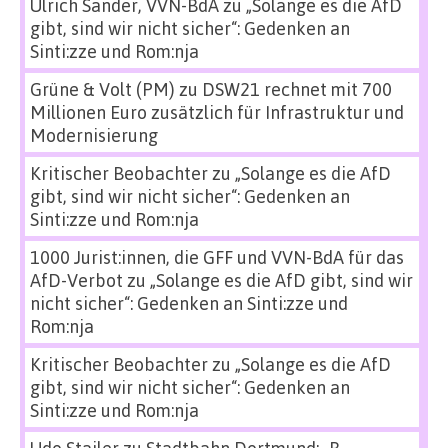
Ulrich Sander, VVN-BdA
zu
„Solange es die AfD
gibt, sind wir nicht sicher“: Gedenken an
Sinti:zze und Rom:nja
Grüne & Volt (PM)
zu
DSW21 rechnet mit 700
Millionen Euro zusätzlich für Infrastruktur und
Modernisierung
Kritischer Beobachter
zu
„Solange es die AfD
gibt, sind wir nicht sicher“: Gedenken an
Sinti:zze und Rom:nja
1000 Jurist:innen, die GFF und VVN-BdA für das
AfD-Verbot
zu
„Solange es die AfD gibt, sind wir
nicht sicher“: Gedenken an Sinti:zze und
Rom:nja
Kritischer Beobachter
zu
„Solange es die AfD
gibt, sind wir nicht sicher“: Gedenken an
Sinti:zze und Rom:nja
Udo Stailer
zu
Stadtbahn Dortmund: „B-