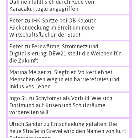
Dahmen fühlt sich durch Rede von
Karacakurtoglu angegriffen
Peter
zu
IHK-Spitze bei OB Kalouti:
Rückendeckung im Streit um neue
Wirtschaftsflächen der Stadt
Peter
zu
Fernwärme, Stromnetz und
Digitalisierung: DEW21 stellt die Weichen für
die Zukunft
Marina Melzer
zu
Siegfried Volkert ebnet
Menschen den Weg in ein barrierefreies und
inklusives Leben
Ingo St.
zu
Schytomyr als Vorbild: Wie sich
Dortmund auf Krisen und Schutzräume
vorbereiten will
Ulrich Sander
zu
Entscheidung gefallen: Die
neue Straße in Grevel wird den Namen von Kurt
Goldstein tragen