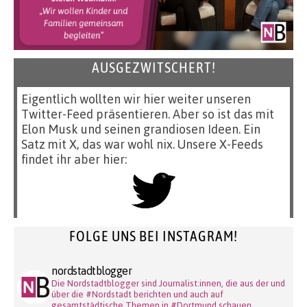
AUSGEZWITSCHERT!
Eigentlich wollten wir hier weiter unseren
Twitter-Feed präsentieren. Aber so ist das mit
Elon Musk und seinen grandiosen Ideen. Ein
Satz mit X, das war wohl nix. Unsere X-Feeds
findet ihr aber hier:
FOLGE UNS BEI INSTAGRAM!
nordstadtblogger
Die Nordstadtblogger sind Journalist:innen, die aus der und
über die #Nordstadt berichten und auch auf
gesamtstädtische Themen in #Dortmund schauen