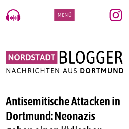
Skip
to
MENÜ
content
Antisemitische Attacken in
Dortmund: Neonazis