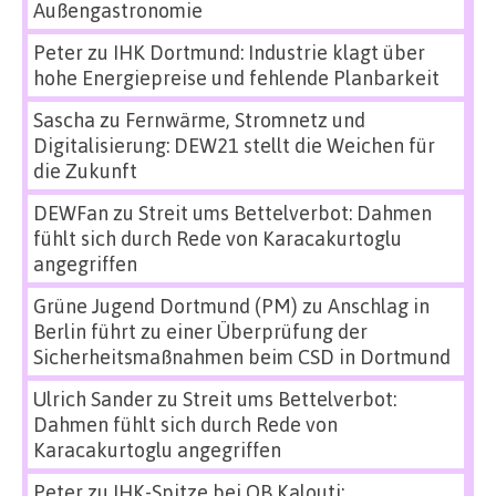
Außengastronomie
Peter
zu
IHK Dortmund: Industrie klagt über
hohe Energiepreise und fehlende Planbarkeit
Sascha
zu
Fernwärme, Stromnetz und
Digitalisierung: DEW21 stellt die Weichen für
die Zukunft
DEWFan
zu
Streit ums Bettelverbot: Dahmen
fühlt sich durch Rede von Karacakurtoglu
angegriffen
Grüne Jugend Dortmund (PM)
zu
Anschlag in
Berlin führt zu einer Überprüfung der
Sicherheitsmaßnahmen beim CSD in Dortmund
Ulrich Sander
zu
Streit ums Bettelverbot:
Dahmen fühlt sich durch Rede von
Karacakurtoglu angegriffen
Peter
zu
IHK-Spitze bei OB Kalouti: