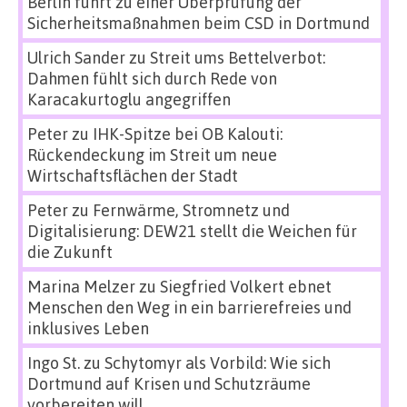
Berlin führt zu einer Überprüfung der
Sicherheitsmaßnahmen beim CSD in Dortmund
Ulrich Sander
zu
Streit ums Bettelverbot:
Dahmen fühlt sich durch Rede von
Karacakurtoglu angegriffen
Peter
zu
IHK-Spitze bei OB Kalouti:
Rückendeckung im Streit um neue
Wirtschaftsflächen der Stadt
Peter
zu
Fernwärme, Stromnetz und
Digitalisierung: DEW21 stellt die Weichen für
die Zukunft
Marina Melzer
zu
Siegfried Volkert ebnet
Menschen den Weg in ein barrierefreies und
inklusives Leben
Ingo St.
zu
Schytomyr als Vorbild: Wie sich
Dortmund auf Krisen und Schutzräume
vorbereiten will