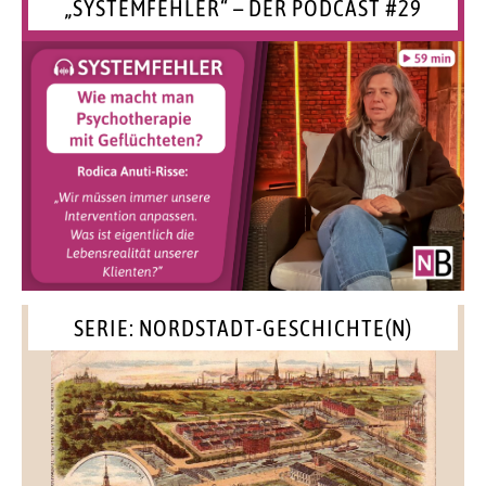
„SYSTEMFEHLER“ – DER PODCAST #29
SERIE: NORDSTADT-GESCHICHTE(N)