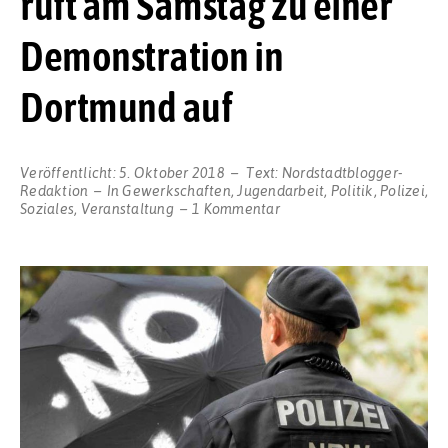
ruft am Samstag zu einer
Demonstration in
Dortmund auf
Veröffentlicht:
5. Oktober 2018
Text:
Nordstadtblogger-
Redaktion
In
Gewerkschaften
,
Jugendarbeit
,
Politik
,
Polizei
,
zu
Soziales
,
Veranstaltung
1 Kommentar
Aktionsbündnis
gegen
das
neue
Polizeigesetz
NRW
ruft
am
Samstag
zu
einer
Demonstration
in