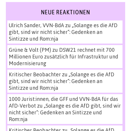
NEUE REAKTIONEN
Ulrich Sander, VVN-BdA
zu
„Solange es die AfD
gibt, sind wir nicht sicher“: Gedenken an
Sinti:zze und Rom:nja
Grüne & Volt (PM)
zu
DSW21 rechnet mit 700
Millionen Euro zusätzlich für Infrastruktur und
Modernisierung
Kritischer Beobachter
zu
„Solange es die AfD
gibt, sind wir nicht sicher“: Gedenken an
Sinti:zze und Rom:nja
1000 Jurist:innen, die GFF und VVN-BdA für das
AfD-Verbot
zu
„Solange es die AfD gibt, sind wir
nicht sicher“: Gedenken an Sinti:zze und
Rom:nja
Kritischer Beobachter
zu
„Solange es die AfD