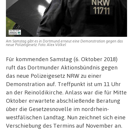
Dortmund
auf
Am Samstag gibt es in Dortmund erneut eine Demonstration gegen das
neue Polizeigesetz. Foto: Alex Völkel
Für kommenden Samstag (6. Oktober 2018)
ruft das Dortmunder Aktionsbündnis gegen
das neue Polizeigesetz NRW zu einer
Demonstration auf. Treffpunkt ist um 11 Uhr
an der Reinoldikirche. Anlass war die für Mitte
Oktober erwartete abschließende Beratung
über die Gesetzesnovelle im nordrhein-
westfälischen Landtag. Nun zeichnet sich eine
Verschiebung des Termins auf November an.