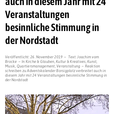
auch in diesem Jahr mit 24
Veranstaltungen
besinnliche Stimmung in
der Nordstadt
Veröffentlicht:
26. November 2019
Text:
Joachim vom
Brocke
In
Kirche & Glauben
,
Kultur & Kreatives
,
Kunst
,
Musik
,
Quartiersmanagement
,
Veranstaltung
Reaktion
schreiben
zu Adventskalender Borsigplatz verbreitet auch in
diesem Jahr mit 24 Veranstaltungen besinnliche Stimmung in
der Nordstadt