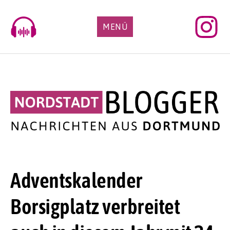
Skip
to
MENÜ
content
Adventskalender
Borsigplatz verbreitet