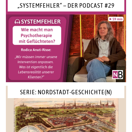
„SYSTEMFEHLER“ – DER PODCAST #29
SERIE: NORDSTADT-GESCHICHTE(N)