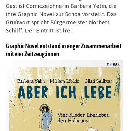
Holocaust-
Gast ist Comiczeichnerin Barbara Yelin, die
Gedenktag
ihre Graphic Novel zur Schoa vorstellt. Das
im
MKK
Grußwort spricht Bürgermeister Norbert
Schilff. Der Eintritt ist frei.
Graphic Novel entstand in enger Zusammenarbeit
mit vier Zeitzeug:innen