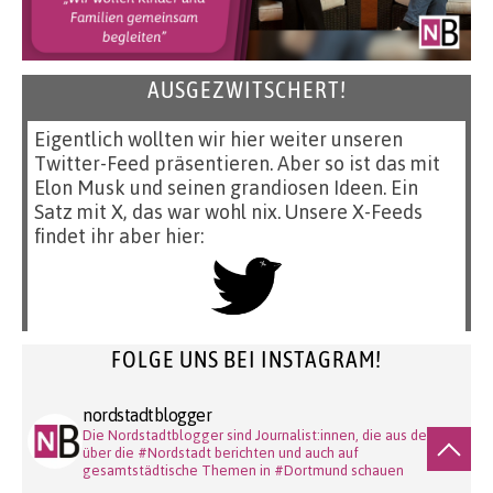
AUSGEZWITSCHERT!
Eigentlich wollten wir hier weiter unseren
Twitter-Feed präsentieren. Aber so ist das mit
Elon Musk und seinen grandiosen Ideen. Ein
Satz mit X, das war wohl nix. Unsere X-Feeds
findet ihr aber hier:
FOLGE UNS BEI INSTAGRAM!
nordstadtblogger
Die Nordstadtblogger sind Journalist:innen, die aus der und
über die #Nordstadt berichten und auch auf
gesamtstädtische Themen in #Dortmund schauen