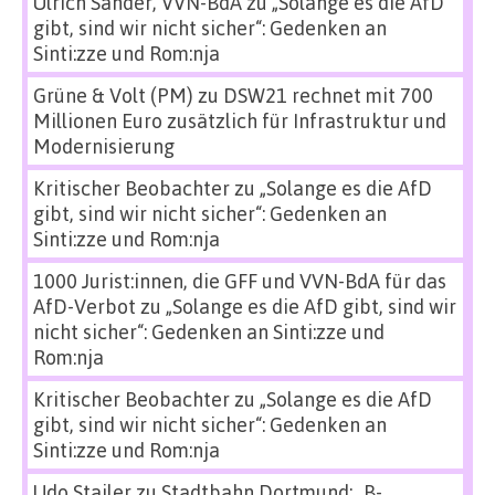
Ulrich Sander, VVN-BdA
zu
„Solange es die AfD
gibt, sind wir nicht sicher“: Gedenken an
Sinti:zze und Rom:nja
Grüne & Volt (PM)
zu
DSW21 rechnet mit 700
Millionen Euro zusätzlich für Infrastruktur und
Modernisierung
Kritischer Beobachter
zu
„Solange es die AfD
gibt, sind wir nicht sicher“: Gedenken an
Sinti:zze und Rom:nja
1000 Jurist:innen, die GFF und VVN-BdA für das
AfD-Verbot
zu
„Solange es die AfD gibt, sind wir
nicht sicher“: Gedenken an Sinti:zze und
Rom:nja
Kritischer Beobachter
zu
„Solange es die AfD
gibt, sind wir nicht sicher“: Gedenken an
Sinti:zze und Rom:nja
Udo Stailer
zu
Stadtbahn Dortmund: „B-