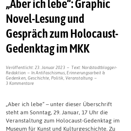
„Aber ich lebe“: Graphic
Novel-Lesung und
Gespräch zum Holocaust-
Gedenktag im MKK
Veröffentlicht:
23. Januar 2023
Text:
Nordstadtblogger-
Redaktion
In
Antifaschismus
,
Erinnerungsarbeit &
Gedenken
,
Geschichte
,
Politik
,
Veranstaltung
zu
3 Kommentare
„Aber
ich
lebe“:
„Aber ich lebe“ – unter dieser Überschrift
Graphic
Novel-
steht am Sonntag, 29. Januar, 17 Uhr die
Lesung
Veranstaltung zum Holocaust-Gedenktag im
und
Gespräch
Museum für Kunst und Kulturgeschichte. Zu
zum