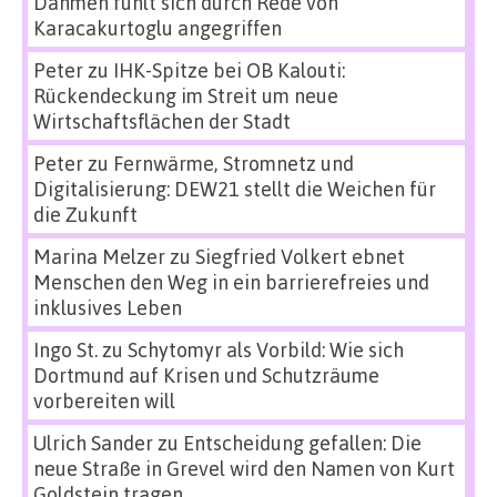
Dahmen fühlt sich durch Rede von
Karacakurtoglu angegriffen
Peter
zu
IHK-Spitze bei OB Kalouti:
Rückendeckung im Streit um neue
Wirtschaftsflächen der Stadt
Peter
zu
Fernwärme, Stromnetz und
Digitalisierung: DEW21 stellt die Weichen für
die Zukunft
Marina Melzer
zu
Siegfried Volkert ebnet
Menschen den Weg in ein barrierefreies und
inklusives Leben
Ingo St.
zu
Schytomyr als Vorbild: Wie sich
Dortmund auf Krisen und Schutzräume
vorbereiten will
Ulrich Sander
zu
Entscheidung gefallen: Die
neue Straße in Grevel wird den Namen von Kurt
Goldstein tragen