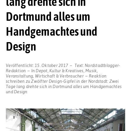
lang drehte sich in
Dortmund alles um
Handgemachtes und
Design
Veröffentlicht:
15. Oktober 2017
Text:
Nordstadtblogger-
Redaktion
In
Depot
,
Kultur & Kreatives
,
Musik
,
Veranstaltung
,
Wirtschaft & Verbraucher
Reaktion
schreiben
zu Zwölfter Design-Gipfel in der Nordstadt: Zwei
Tage lang drehte sich in Dortmund alles um Handgemachtes
und Design