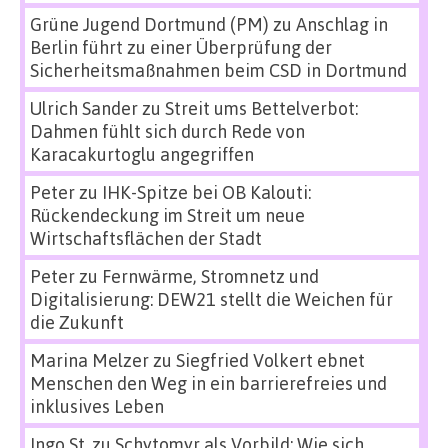
Grüne Jugend Dortmund (PM)
zu
Anschlag in
Berlin führt zu einer Überprüfung der
Sicherheitsmaßnahmen beim CSD in Dortmund
Ulrich Sander
zu
Streit ums Bettelverbot:
Dahmen fühlt sich durch Rede von
Karacakurtoglu angegriffen
Peter
zu
IHK-Spitze bei OB Kalouti:
Rückendeckung im Streit um neue
Wirtschaftsflächen der Stadt
Peter
zu
Fernwärme, Stromnetz und
Digitalisierung: DEW21 stellt die Weichen für
die Zukunft
Marina Melzer
zu
Siegfried Volkert ebnet
Menschen den Weg in ein barrierefreies und
inklusives Leben
Ingo St.
zu
Schytomyr als Vorbild: Wie sich