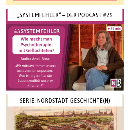
„SYSTEMFEHLER“ – DER PODCAST #29
SERIE: NORDSTADT-GESCHICHTE(N)