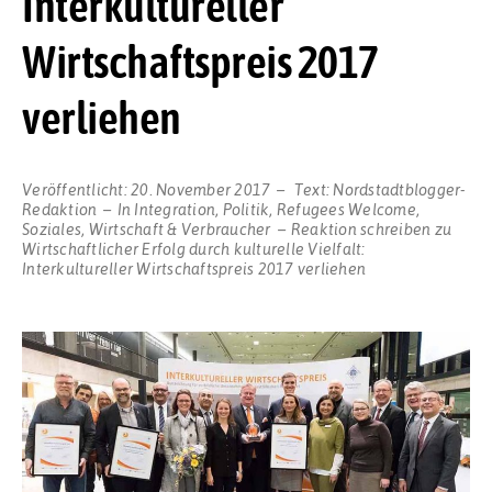
Interkultureller
Wirtschaftspreis 2017
verliehen
Veröffentlicht:
20. November 2017
Text:
Nordstadtblogger-
Redaktion
In
Integration
,
Politik
,
Refugees Welcome
,
Soziales
,
Wirtschaft & Verbraucher
Reaktion schreiben
zu
Wirtschaftlicher Erfolg durch kulturelle Vielfalt:
Interkultureller Wirtschaftspreis 2017 verliehen