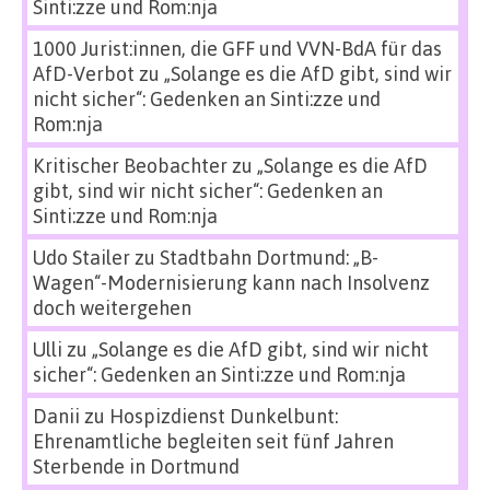
Sinti:zze und Rom:nja
1000 Jurist:innen, die GFF und VVN-BdA für das
AfD-Verbot
zu
„Solange es die AfD gibt, sind wir
nicht sicher“: Gedenken an Sinti:zze und
Rom:nja
Kritischer Beobachter
zu
„Solange es die AfD
gibt, sind wir nicht sicher“: Gedenken an
Sinti:zze und Rom:nja
Udo Stailer
zu
Stadtbahn Dortmund: „B-
Wagen“-Modernisierung kann nach Insolvenz
doch weitergehen
Ulli
zu
„Solange es die AfD gibt, sind wir nicht
sicher“: Gedenken an Sinti:zze und Rom:nja
Danii
zu
Hospizdienst Dunkelbunt:
Ehrenamtliche begleiten seit fünf Jahren
Sterbende in Dortmund