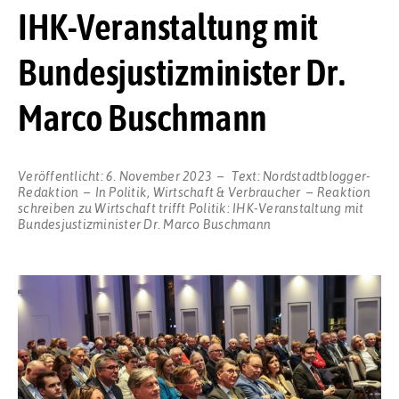
IHK-Veranstaltung mit
Bundesjustizminister Dr.
Marco Buschmann
Veröffentlicht:
6. November 2023
Text:
Nordstadtblogger-
Redaktion
In
Politik
,
Wirtschaft & Verbraucher
Reaktion
schreiben
zu Wirtschaft trifft Politik: IHK-Veranstaltung mit
Bundesjustizminister Dr. Marco Buschmann