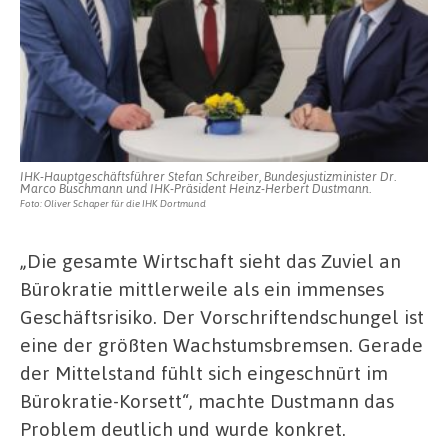
IHK-Hauptgeschäftsführer Stefan Schreiber, Bundesjustizminister Dr.
Marco Buschmann und IHK-Präsident Heinz-Herbert Dustmann.
Foto: Oliver Schaper für die IHK Dortmund
„Die gesamte Wirtschaft sieht das Zuviel an
Bürokratie mittlerweile als ein immenses
Geschäftsrisiko. Der Vorschriftendschungel ist
eine der größten Wachstumsbremsen. Gerade
der Mittelstand fühlt sich eingeschnürt im
Bürokratie-Korsett“, machte Dustmann das
Problem deutlich und wurde konkret.