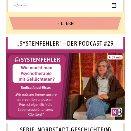
„SYSTEMFEHLER“ – DER PODCAST #29
SERIE: NORDSTADT-GESCHICHTE(N)