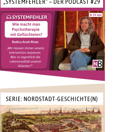
„SYSTEMFEHLER“ – DER PODCAST #29
SERIE: NORDSTADT-GESCHICHTE(N)