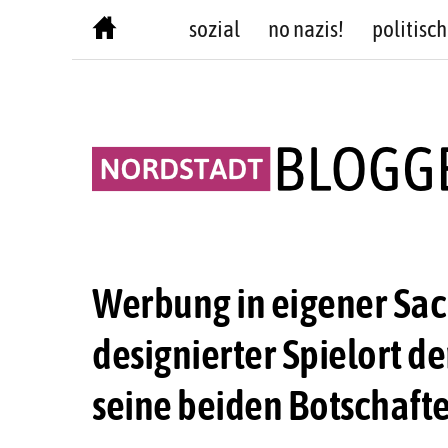
Skip
sozial
no nazis!
politisch
to
content
Werbung in eigener Sac
designierter Spielort de
seine beiden Botschaft