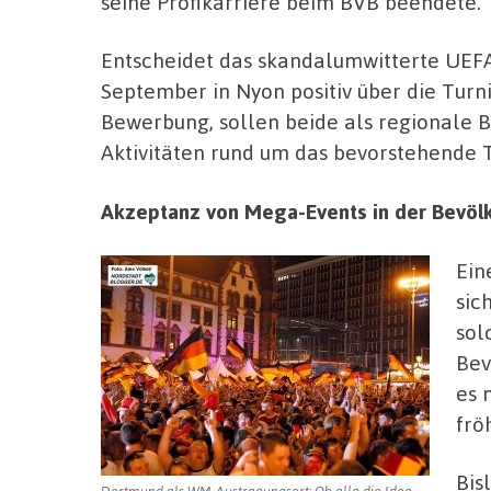
seine Profikarriere beim BVB beendete.
Entscheidet das skandalumwitterte UEFA
September in Nyon positiv über die Tur
Bewerbung, sollen beide als regionale B
Aktivitäten rund um das bevorstehende 
Akzeptanz von Mega-Events in der Bevöl
Ein
sic
sol
Bev
es 
frö
Bis
Dortmund als WM-Austragungsort: Ob alle die Idee