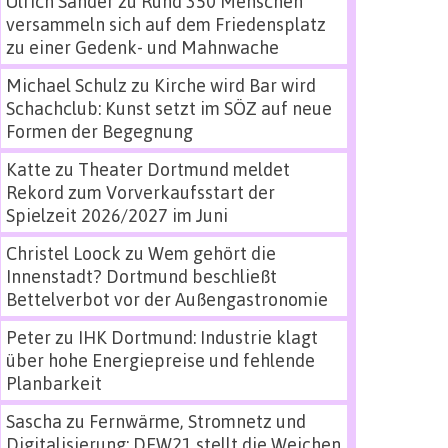
Ulrich Sander
zu
Rund 350 Menschen
versammeln sich auf dem Friedensplatz
zu einer Gedenk- und Mahnwache
Michael Schulz
zu
Kirche wird Bar wird
Schachclub: Kunst setzt im SÖZ auf neue
Formen der Begegnung
Katte
zu
Theater Dortmund meldet
Rekord zum Vorverkaufsstart der
Spielzeit 2026/2027 im Juni
Christel Loock
zu
Wem gehört die
Innenstadt? Dortmund beschließt
Bettelverbot vor der Außengastronomie
Peter
zu
IHK Dortmund: Industrie klagt
über hohe Energiepreise und fehlende
Planbarkeit
Sascha
zu
Fernwärme, Stromnetz und
Digitalisierung: DEW21 stellt die Weichen