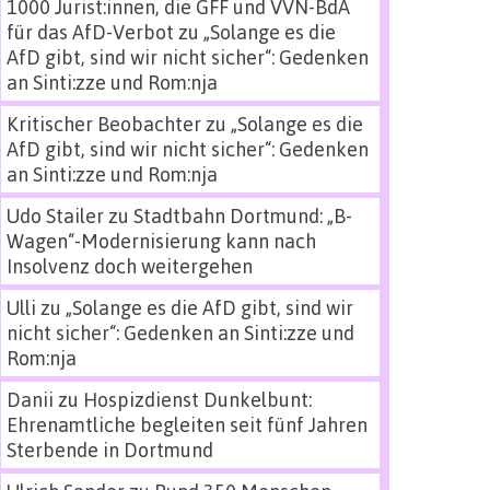
1000 Jurist:innen, die GFF und VVN-BdA
für das AfD-Verbot
zu
„Solange es die
AfD gibt, sind wir nicht sicher“: Gedenken
an Sinti:zze und Rom:nja
Kritischer Beobachter
zu
„Solange es die
AfD gibt, sind wir nicht sicher“: Gedenken
an Sinti:zze und Rom:nja
Udo Stailer
zu
Stadtbahn Dortmund: „B-
Wagen“-Modernisierung kann nach
Insolvenz doch weitergehen
Ulli
zu
„Solange es die AfD gibt, sind wir
nicht sicher“: Gedenken an Sinti:zze und
Rom:nja
Danii
zu
Hospizdienst Dunkelbunt:
Ehrenamtliche begleiten seit fünf Jahren
Sterbende in Dortmund