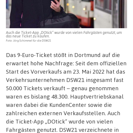
ersten
Woche
verkauft
Auch die Ticket-App „DOtick“ wurde von vielen Fahrgästen genutzt, um
das neue Ticket zu kaufen.
Foto: Jörg Schimmel für die DSW21
Das 9-Euro-Ticket stößt in Dortmund auf die
erwartet hohe Nachfrage: Seit dem offiziellen
Start des Vorverkaufs am 23. Mai 2022 hat das
Verkehrsunternehmen DSW21 insgesamt fast
50.000 Tickets verkauft – genau genommen
waren es bislang 48.300. Hauptvertriebskanal
waren dabei die KundenCenter sowie die
zahlreichen externen Verkaufsstellen. Auch
die Ticket-App „DOtick“ wurde von vielen
Fahrgästen genutzt. DSW21 verzeichnete in