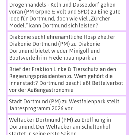
Drogenhandels - Köln und Düsseldorf gehen
voran (PM Grpne & Volt und SPD)
zu
Eine gute
Idee für Dortmund, doch wie viel „Zürcher
Modell“ kann Dortmund sich leisten?
Diakonie sucht ehrenamtliche Hospizhelfer
Diakonie Dortmund (PM)
zu
Diakonie
Dortmund bietet wieder Minigolf und
Bootsverleih im Fredenbaumpark an
Brief der Fraktion Linke & Tierschutz an den
Regierungspräsidenten
zu
Wem gehört die
Innenstadt? Dortmund beschließt Bettelverbot
vor der Außengastronomie
Stadt Dortmund (PM)
zu
Westfalenpark stellt
Jahresprogramm 2026 vor
Weltacker Dortmund (PM)
zu
Eröffnung in
Dortmund: Der Weltacker am Schultenhof
startet in seine erste Saison