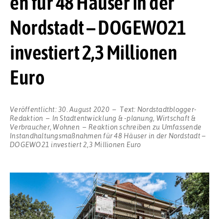
en für 48 Häuser in der
Nordstadt – DOGEWO21
investiert 2,3 Millionen
Euro
Veröffentlicht:
30. August 2020
Text:
Nordstadtblogger-
Redaktion
In
Stadtentwicklung & -planung
,
Wirtschaft &
Verbraucher
,
Wohnen
Reaktion schreiben
zu Umfassende
Instandhaltungsmaßnahmen für 48 Häuser in der Nordstadt –
DOGEWO21 investiert 2,3 Millionen Euro