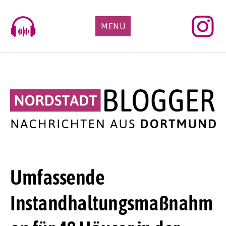
Skip
to
MENÜ
content
Umfassende
Instandhaltungsmaßnahm