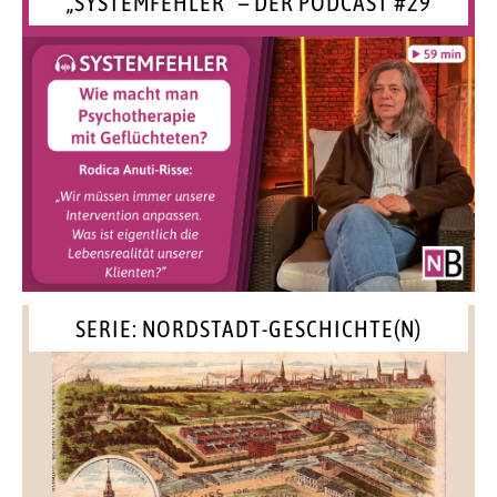
„SYSTEMFEHLER“ – DER PODCAST #29
SERIE: NORDSTADT-GESCHICHTE(N)