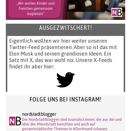
AUSGEZWITSCHERT!
Eigentlich wollten wir hier weiter unseren
Twitter-Feed präsentieren. Aber so ist das mit
Elon Musk und seinen grandiosen Ideen. Ein
Satz mit X, das war wohl nix. Unsere X-Feeds
findet ihr aber hier:
FOLGE UNS BEI INSTAGRAM!
nordstadtblogger
Die Nordstadtblogger sind Journalist:innen, die aus der und
über die #Nordstadt berichten und auch auf
gesamtstädtische Themen in #Dortmund schauen