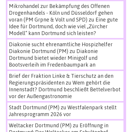
Mikrohandel zur Bekämpfung des Offenen
Drogenhandels - Köln und Düsseldorf gehen
voran (PM Grpne & Volt und SPD)
zu
Eine gute
Idee für Dortmund, doch wie viel „Zürcher
Modell“ kann Dortmund sich leisten?
Diakonie sucht ehrenamtliche Hospizhelfer
Diakonie Dortmund (PM)
zu
Diakonie
Dortmund bietet wieder Minigolf und
Bootsverleih im Fredenbaumpark an
Brief der Fraktion Linke & Tierschutz an den
Regierungspräsidenten
zu
Wem gehört die
Innenstadt? Dortmund beschließt Bettelverbot
vor der Außengastronomie
Stadt Dortmund (PM)
zu
Westfalenpark stellt
Jahresprogramm 2026 vor
Weltacker Dortmund (PM)
zu
Eröffnung in
Dortmund: Der Weltacker am Schultenhof