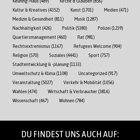
Keuning-Haus
(489)
Kirche & Glauben
(856)
Kultur & Kreatives
(4352)
Kunst
(1701)
Medien
(471)
Medizin & Gesundheit
(811)
Musik
(1287)
Nachhaltigkeit
(426)
Politik
(5380)
Polizei
(1239)
Quartiersmanagement
(460)
Rat
(981)
Rechtsextremismus
(1167)
Refugees Welcome
(904)
Religion
(570)
Soziales
(4441)
Sport
(757)
Stadtentwicklung & -planung
(1133)
Umweltschutz & Klima
(1108)
Uncategorized
(917)
Veranstaltung
(5027)
Verkehr & Mobilität
(1056)
Wahlen
(474)
Wirtschaft & Verbraucher
(3816)
Wissenschaft
(467)
Wohnen
(784)
DU FINDEST UNS AUCH AUF: