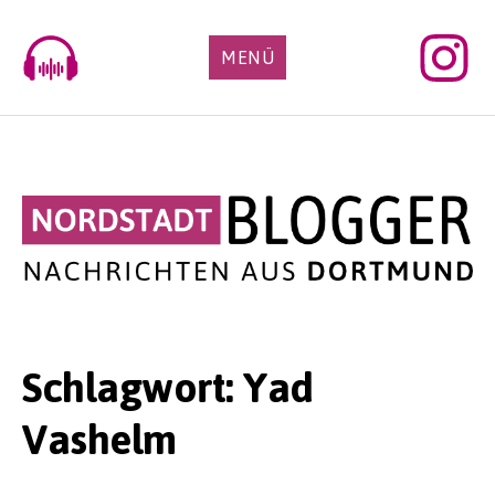
Skip
to
MENÜ
content
Schlagwort:
Yad
Vashelm