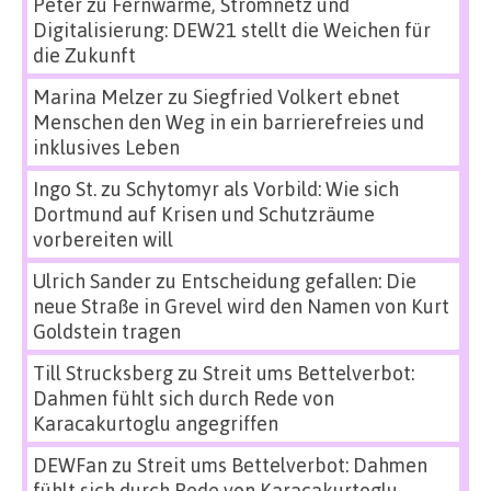
Peter
zu
Fernwärme, Stromnetz und
Digitalisierung: DEW21 stellt die Weichen für
die Zukunft
Marina Melzer
zu
Siegfried Volkert ebnet
Menschen den Weg in ein barrierefreies und
inklusives Leben
Ingo St.
zu
Schytomyr als Vorbild: Wie sich
Dortmund auf Krisen und Schutzräume
vorbereiten will
Ulrich Sander
zu
Entscheidung gefallen: Die
neue Straße in Grevel wird den Namen von Kurt
Goldstein tragen
Till Strucksberg
zu
Streit ums Bettelverbot:
Dahmen fühlt sich durch Rede von
Karacakurtoglu angegriffen
DEWFan
zu
Streit ums Bettelverbot: Dahmen
fühlt sich durch Rede von Karacakurtoglu