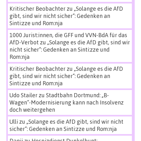
Kritischer Beobachter
zu
„Solange es die AfD
gibt, sind wir nicht sicher“: Gedenken an
Sinti:zze und Rom:nja
1000 Jurist:innen, die GFF und VVN-BdA für das
AfD-Verbot
zu
„Solange es die AfD gibt, sind wir
nicht sicher“: Gedenken an Sinti:zze und
Rom:nja
Kritischer Beobachter
zu
„Solange es die AfD
gibt, sind wir nicht sicher“: Gedenken an
Sinti:zze und Rom:nja
Udo Stailer
zu
Stadtbahn Dortmund: „B-
Wagen“-Modernisierung kann nach Insolvenz
doch weitergehen
Ulli
zu
„Solange es die AfD gibt, sind wir nicht
sicher“: Gedenken an Sinti:zze und Rom:nja
Danii
zu
Hospizdienst Dunkelbunt: