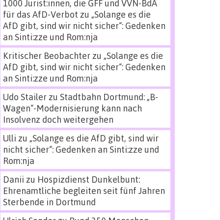
1000 Jurist:innen, die GFF und VVN-BdA
für das AfD-Verbot
zu
„Solange es die
AfD gibt, sind wir nicht sicher“: Gedenken
an Sinti:zze und Rom:nja
Kritischer Beobachter
zu
„Solange es die
AfD gibt, sind wir nicht sicher“: Gedenken
an Sinti:zze und Rom:nja
Udo Stailer
zu
Stadtbahn Dortmund: „B-
Wagen“-Modernisierung kann nach
Insolvenz doch weitergehen
Ulli
zu
„Solange es die AfD gibt, sind wir
nicht sicher“: Gedenken an Sinti:zze und
Rom:nja
Danii
zu
Hospizdienst Dunkelbunt:
Ehrenamtliche begleiten seit fünf Jahren
Sterbende in Dortmund