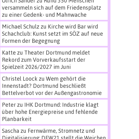
Ulrich Sander
zu
Rund 350 Menschen
versammeln sich auf dem Friedensplatz
zu einer Gedenk- und Mahnwache
Michael Schulz
zu
Kirche wird Bar wird
Schachclub: Kunst setzt im SÖZ auf neue
Formen der Begegnung
Katte
zu
Theater Dortmund meldet
Rekord zum Vorverkaufsstart der
Spielzeit 2026/2027 im Juni
Christel Loock
zu
Wem gehört die
Innenstadt? Dortmund beschließt
Bettelverbot vor der Außengastronomie
Peter
zu
IHK Dortmund: Industrie klagt
über hohe Energiepreise und fehlende
Planbarkeit
Sascha
zu
Fernwärme, Stromnetz und
Digitalisierung: DEW21 stellt die Weichen