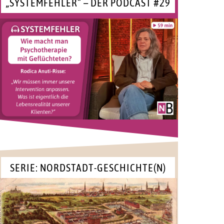
„SYSTEMFEHLER“ – DER PODCAST #29
SERIE: NORDSTADT-GESCHICHTE(N)