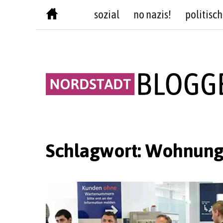
Skip
sozial
no nazis!
politisch
to
content
Schlagwort:
Wohnungs