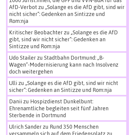
1000 Jurist:innen, die GFF und VVN-BdA für das
AfD-Verbot
zu
„Solange es die AfD gibt, sind wir
nicht sicher“: Gedenken an Sinti:zze und
Rom:nja
Kritischer Beobachter
zu
„Solange es die AfD
gibt, sind wir nicht sicher“: Gedenken an
Sinti:zze und Rom:nja
Udo Stailer
zu
Stadtbahn Dortmund: „B-
Wagen“-Modernisierung kann nach Insolvenz
doch weitergehen
Ulli
zu
„Solange es die AfD gibt, sind wir nicht
sicher“: Gedenken an Sinti:zze und Rom:nja
Danii
zu
Hospizdienst Dunkelbunt:
Ehrenamtliche begleiten seit fünf Jahren
Sterbende in Dortmund
Ulrich Sander
zu
Rund 350 Menschen
versammeln sich auf dem Friedensplatz zu