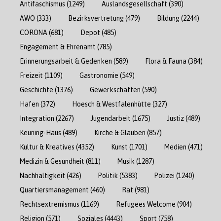
Antifaschismus
(1249)
Auslandsgesellschaft
(390)
AWO
(333)
Bezirksvertretung
(479)
Bildung
(2244)
CORONA
(681)
Depot
(485)
Engagement & Ehrenamt
(785)
Erinnerungsarbeit & Gedenken
(589)
Flora & Fauna
(384)
Freizeit
(1109)
Gastronomie
(549)
Geschichte
(1376)
Gewerkschaften
(590)
Hafen
(372)
Hoesch & Westfalenhütte
(327)
Integration
(2267)
Jugendarbeit
(1675)
Justiz
(489)
Keuning-Haus
(489)
Kirche & Glauben
(857)
Kultur & Kreatives
(4352)
Kunst
(1701)
Medien
(471)
Medizin & Gesundheit
(811)
Musik
(1287)
Nachhaltigkeit
(426)
Politik
(5383)
Polizei
(1240)
Quartiersmanagement
(460)
Rat
(981)
Rechtsextremismus
(1169)
Refugees Welcome
(904)
Religion
(571)
Soziales
(4443)
Sport
(758)