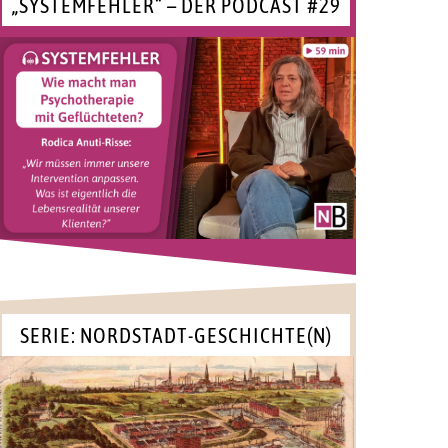
„SYSTEMFEHLER“ – DER PODCAST #29
SERIE: NORDSTADT-GESCHICHTE(N)