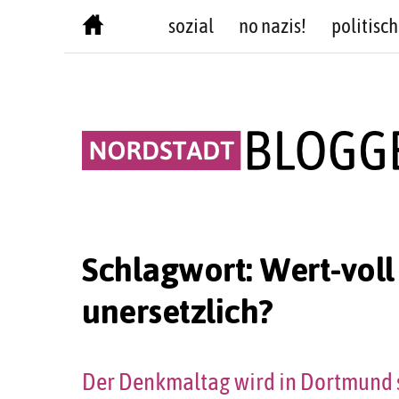
Skip
sozial
no nazis!
politisch
to
content
Schlagwort:
Wert-voll
unersetzlich?
Der Denkmaltag wird in Dortmund