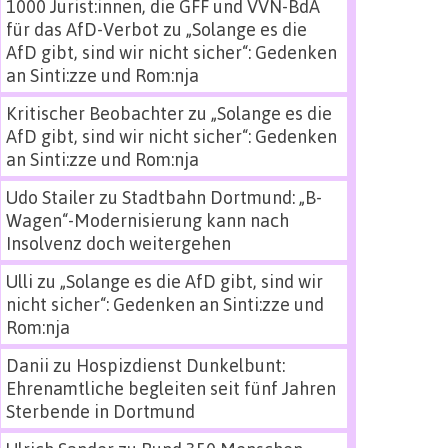
1000 Jurist:innen, die GFF und VVN-BdA
für das AfD-Verbot
zu
„Solange es die
AfD gibt, sind wir nicht sicher“: Gedenken
an Sinti:zze und Rom:nja
Kritischer Beobachter
zu
„Solange es die
AfD gibt, sind wir nicht sicher“: Gedenken
an Sinti:zze und Rom:nja
Udo Stailer
zu
Stadtbahn Dortmund: „B-
Wagen“-Modernisierung kann nach
Insolvenz doch weitergehen
Ulli
zu
„Solange es die AfD gibt, sind wir
nicht sicher“: Gedenken an Sinti:zze und
Rom:nja
Danii
zu
Hospizdienst Dunkelbunt:
Ehrenamtliche begleiten seit fünf Jahren
Sterbende in Dortmund