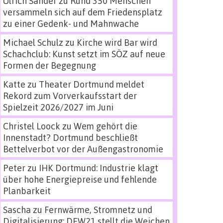
Ulrich Sander
zu
Rund 350 Menschen
versammeln sich auf dem Friedensplatz
zu einer Gedenk- und Mahnwache
Michael Schulz
zu
Kirche wird Bar wird
Schachclub: Kunst setzt im SÖZ auf neue
Formen der Begegnung
Katte
zu
Theater Dortmund meldet
Rekord zum Vorverkaufsstart der
Spielzeit 2026/2027 im Juni
Christel Loock
zu
Wem gehört die
Innenstadt? Dortmund beschließt
Bettelverbot vor der Außengastronomie
Peter
zu
IHK Dortmund: Industrie klagt
über hohe Energiepreise und fehlende
Planbarkeit
Sascha
zu
Fernwärme, Stromnetz und
Digitalisierung: DEW21 stellt die Weichen