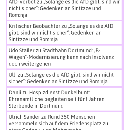
AfD-Verbot
zu
„Solange es die AfD gibt, sind wir
nicht sicher“: Gedenken an Sinti:zze und
Rom:nja
Kritischer Beobachter
zu
„Solange es die AfD
gibt, sind wir nicht sicher“: Gedenken an
Sinti:zze und Rom:nja
Udo Stailer
zu
Stadtbahn Dortmund: „B-
Wagen“-Modernisierung kann nach Insolvenz
doch weitergehen
Ulli
zu
„Solange es die AfD gibt, sind wir nicht
sicher“: Gedenken an Sinti:zze und Rom:nja
Danii
zu
Hospizdienst Dunkelbunt:
Ehrenamtliche begleiten seit fünf Jahren
Sterbende in Dortmund
Ulrich Sander
zu
Rund 350 Menschen
versammeln sich auf dem Friedensplatz zu
einer Gedenk- und Mahnwache