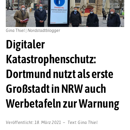
Gina Thiel | Nordstadtblogger
Digitaler
Katastrophenschutz:
Dortmund nutzt als erste
Großstadt in NRW auch
Werbetafeln zur Warnung
Veröffentlicht:
18. März 2021
Text:
Gina Thiel