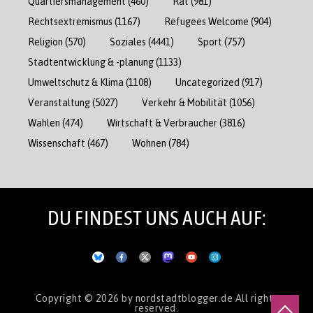
Quartiersmanagement
(460)
Rat
(981)
Rechtsextremismus
(1167)
Refugees Welcome
(904)
Religion
(570)
Soziales
(4441)
Sport
(757)
Stadtentwicklung & -planung
(1133)
Umweltschutz & Klima
(1108)
Uncategorized
(917)
Veranstaltung
(5027)
Verkehr & Mobilität
(1056)
Wahlen
(474)
Wirtschaft & Verbraucher
(3816)
Wissenschaft
(467)
Wohnen
(784)
DU FINDEST UNS AUCH AUF:
Copyright © 2026
by nordstadtblogger.de
All rights
reserved.