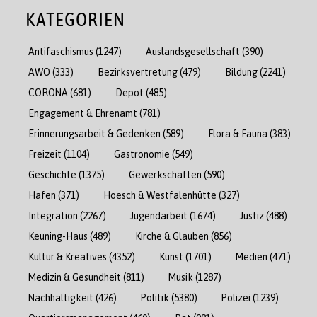
KATEGORIEN
Antifaschismus
(1247)
Auslandsgesellschaft
(390)
AWO
(333)
Bezirksvertretung
(479)
Bildung
(2241)
CORONA
(681)
Depot
(485)
Engagement & Ehrenamt
(781)
Erinnerungsarbeit & Gedenken
(589)
Flora & Fauna
(383)
Freizeit
(1104)
Gastronomie
(549)
Geschichte
(1375)
Gewerkschaften
(590)
Hafen
(371)
Hoesch & Westfalenhütte
(327)
Integration
(2267)
Jugendarbeit
(1674)
Justiz
(488)
Keuning-Haus
(489)
Kirche & Glauben
(856)
Kultur & Kreatives
(4352)
Kunst
(1701)
Medien
(471)
Medizin & Gesundheit
(811)
Musik
(1287)
Nachhaltigkeit
(426)
Politik
(5380)
Polizei
(1239)