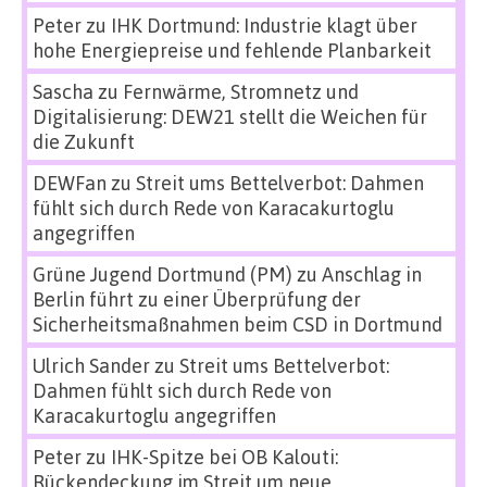
Peter
zu
IHK Dortmund: Industrie klagt über
hohe Energiepreise und fehlende Planbarkeit
Sascha
zu
Fernwärme, Stromnetz und
Digitalisierung: DEW21 stellt die Weichen für
die Zukunft
DEWFan
zu
Streit ums Bettelverbot: Dahmen
fühlt sich durch Rede von Karacakurtoglu
angegriffen
Grüne Jugend Dortmund (PM)
zu
Anschlag in
Berlin führt zu einer Überprüfung der
Sicherheitsmaßnahmen beim CSD in Dortmund
Ulrich Sander
zu
Streit ums Bettelverbot:
Dahmen fühlt sich durch Rede von
Karacakurtoglu angegriffen
Peter
zu
IHK-Spitze bei OB Kalouti:
Rückendeckung im Streit um neue