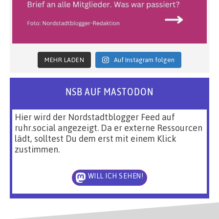
MEHR LADEN
Auf Instagram folgen
NSB AUF MASTODON
Hier wird der Nordstadtblogger Feed auf
ruhr.social angezeigt. Da er externe Ressourcen
lädt, solltest Du dem erst mit einem Klick
zustimmen.
WILL ICH SEHEN!