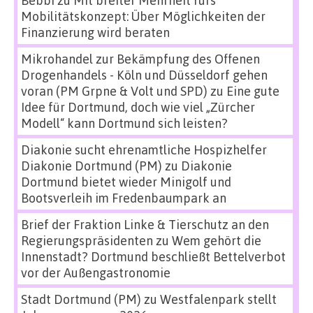
Bebbi
zu
Mit breiter Mehrheit fürs
Mobilitätskonzept: Über Möglichkeiten der
Finanzierung wird beraten
Mikrohandel zur Bekämpfung des Offenen
Drogenhandels - Köln und Düsseldorf gehen
voran (PM Grpne & Volt und SPD)
zu
Eine gute
Idee für Dortmund, doch wie viel „Zürcher
Modell“ kann Dortmund sich leisten?
Diakonie sucht ehrenamtliche Hospizhelfer
Diakonie Dortmund (PM)
zu
Diakonie
Dortmund bietet wieder Minigolf und
Bootsverleih im Fredenbaumpark an
Brief der Fraktion Linke & Tierschutz an den
Regierungspräsidenten
zu
Wem gehört die
Innenstadt? Dortmund beschließt Bettelverbot
vor der Außengastronomie
Stadt Dortmund (PM)
zu
Westfalenpark stellt