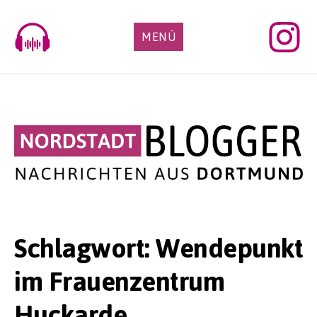
Skip
to
MENÜ
content
Schlagwort:
Wendepunkt
im Frauenzentrum
Huckarde