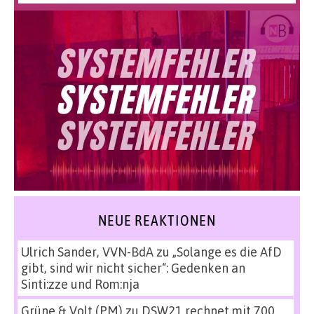
NEUE REAKTIONEN
Ulrich Sander, VVN-BdA
zu
„Solange es die AfD
gibt, sind wir nicht sicher“: Gedenken an
Sinti:zze und Rom:nja
Grüne & Volt (PM)
zu
DSW21 rechnet mit 700