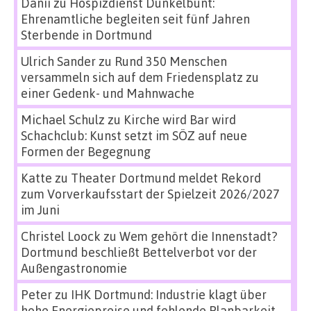
Danii
zu
Hospizdienst Dunkelbunt:
Ehrenamtliche begleiten seit fünf Jahren
Sterbende in Dortmund
Ulrich Sander
zu
Rund 350 Menschen
versammeln sich auf dem Friedensplatz zu
einer Gedenk- und Mahnwache
Michael Schulz
zu
Kirche wird Bar wird
Schachclub: Kunst setzt im SÖZ auf neue
Formen der Begegnung
Katte
zu
Theater Dortmund meldet Rekord
zum Vorverkaufsstart der Spielzeit 2026/2027
im Juni
Christel Loock
zu
Wem gehört die Innenstadt?
Dortmund beschließt Bettelverbot vor der
Außengastronomie
Peter
zu
IHK Dortmund: Industrie klagt über
hohe Energiepreise und fehlende Planbarkeit