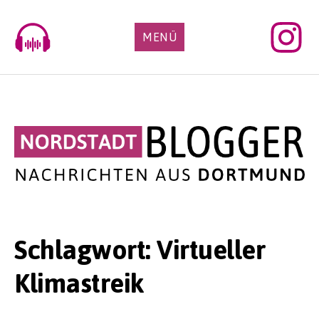
Skip
to
MENÜ
content
Schlagwort:
Virtueller
Klimastreik