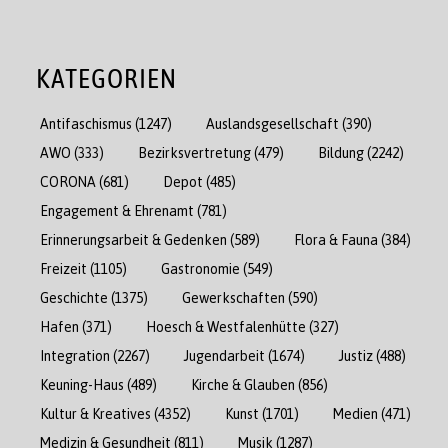
KATEGORIEN
Antifaschismus
(1247)
Auslandsgesellschaft
(390)
AWO
(333)
Bezirksvertretung
(479)
Bildung
(2242)
CORONA
(681)
Depot
(485)
Engagement & Ehrenamt
(781)
Erinnerungsarbeit & Gedenken
(589)
Flora & Fauna
(384)
Freizeit
(1105)
Gastronomie
(549)
Geschichte
(1375)
Gewerkschaften
(590)
Hafen
(371)
Hoesch & Westfalenhütte
(327)
Integration
(2267)
Jugendarbeit
(1674)
Justiz
(488)
Keuning-Haus
(489)
Kirche & Glauben
(856)
Kultur & Kreatives
(4352)
Kunst
(1701)
Medien
(471)
Medizin & Gesundheit
(811)
Musik
(1287)