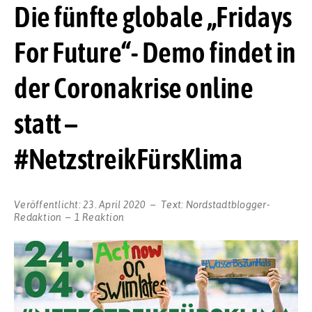
Die fünfte globale „Fridays
For Future“- Demo findet in
der Coronakrise online
statt –
#NetzstreikFürsKlima
Veröffentlicht:
23. April 2020
Text:
Nordstadtblogger-
Redaktion
1 Reaktion