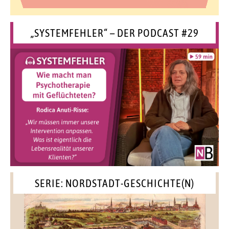
„SYSTEMFEHLER“ – DER PODCAST #29
SERIE: NORDSTADT-GESCHICHTE(N)