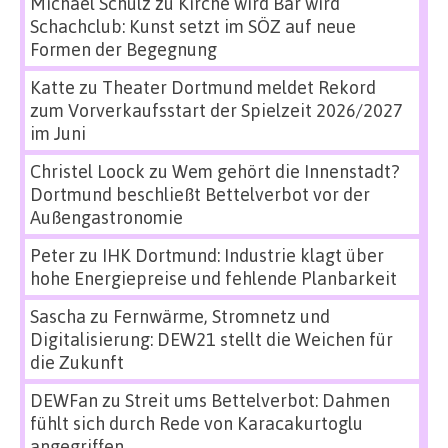
Michael Schulz
zu
Kirche wird Bar wird
Schachclub: Kunst setzt im SÖZ auf neue
Formen der Begegnung
Katte
zu
Theater Dortmund meldet Rekord
zum Vorverkaufsstart der Spielzeit 2026/2027
im Juni
Christel Loock
zu
Wem gehört die Innenstadt?
Dortmund beschließt Bettelverbot vor der
Außengastronomie
Peter
zu
IHK Dortmund: Industrie klagt über
hohe Energiepreise und fehlende Planbarkeit
Sascha
zu
Fernwärme, Stromnetz und
Digitalisierung: DEW21 stellt die Weichen für
die Zukunft
DEWFan
zu
Streit ums Bettelverbot: Dahmen
fühlt sich durch Rede von Karacakurtoglu
angegriffen