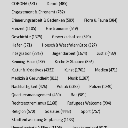
CORONA
(681)
Depot
(485)
Engagement & Ehrenamt
(782)
Erinnerungsarbeit & Gedenken
(589)
Flora & Fauna
(384)
Freizeit
(1105)
Gastronomie
(549)
Geschichte
(1375)
Gewerkschaften
(590)
Hafen
(371)
Hoesch & Westfalenhütte
(327)
Integration
(2267)
Jugendarbeit
(1674)
Justiz
(489)
Keuning-Haus
(489)
Kirche & Glauben
(856)
Kultur & Kreatives
(4352)
Kunst
(1701)
Medien
(471)
Medizin & Gesundheit
(811)
Musik
(1287)
Nachhaltigkeit
(426)
Politik
(5382)
Polizei
(1240)
Quartiersmanagement
(460)
Rat
(981)
Rechtsextremismus
(1168)
Refugees Welcome
(904)
Religion
(570)
Soziales
(4443)
Sport
(757)
Stadtentwicklung & -planung
(1133)
Umweltschutz & Klima
(1108)
Uncategorized
(917)