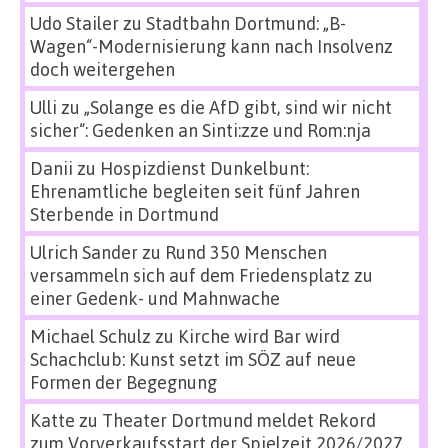
Udo Stailer
zu
Stadtbahn Dortmund: „B-
Wagen“-Modernisierung kann nach Insolvenz
doch weitergehen
Ulli
zu
„Solange es die AfD gibt, sind wir nicht
sicher“: Gedenken an Sinti:zze und Rom:nja
Danii
zu
Hospizdienst Dunkelbunt:
Ehrenamtliche begleiten seit fünf Jahren
Sterbende in Dortmund
Ulrich Sander
zu
Rund 350 Menschen
versammeln sich auf dem Friedensplatz zu
einer Gedenk- und Mahnwache
Michael Schulz
zu
Kirche wird Bar wird
Schachclub: Kunst setzt im SÖZ auf neue
Formen der Begegnung
Katte
zu
Theater Dortmund meldet Rekord
zum Vorverkaufsstart der Spielzeit 2026/2027