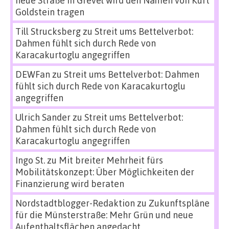
neue Straße in Grevel wird den Namen von Kurt
Goldstein tragen
Till Strucksberg
zu
Streit ums Bettelverbot:
Dahmen fühlt sich durch Rede von
Karacakurtoglu angegriffen
DEWFan
zu
Streit ums Bettelverbot: Dahmen
fühlt sich durch Rede von Karacakurtoglu
angegriffen
Ulrich Sander
zu
Streit ums Bettelverbot:
Dahmen fühlt sich durch Rede von
Karacakurtoglu angegriffen
Ingo St.
zu
Mit breiter Mehrheit fürs
Mobilitätskonzept: Über Möglichkeiten der
Finanzierung wird beraten
Nordstadtblogger-Redaktion
zu
Zukunftspläne
für die Münsterstraße: Mehr Grün und neue
Aufenthaltsflächen angedacht