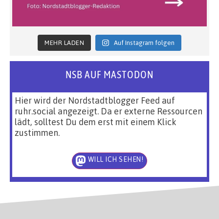
MEHR LADEN
Auf Instagram folgen
NSB AUF MASTODON
Hier wird der Nordstadtblogger Feed auf
ruhr.social angezeigt. Da er externe Ressourcen
lädt, solltest Du dem erst mit einem Klick
zustimmen.
WILL ICH SEHEN!