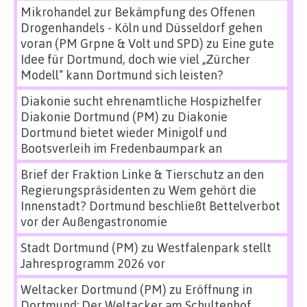
Mikrohandel zur Bekämpfung des Offenen
Drogenhandels - Köln und Düsseldorf gehen
voran (PM Grpne & Volt und SPD)
zu
Eine gute
Idee für Dortmund, doch wie viel „Zürcher
Modell“ kann Dortmund sich leisten?
Diakonie sucht ehrenamtliche Hospizhelfer
Diakonie Dortmund (PM)
zu
Diakonie
Dortmund bietet wieder Minigolf und
Bootsverleih im Fredenbaumpark an
Brief der Fraktion Linke & Tierschutz an den
Regierungspräsidenten
zu
Wem gehört die
Innenstadt? Dortmund beschließt Bettelverbot
vor der Außengastronomie
Stadt Dortmund (PM)
zu
Westfalenpark stellt
Jahresprogramm 2026 vor
Weltacker Dortmund (PM)
zu
Eröffnung in
Dortmund: Der Weltacker am Schultenhof