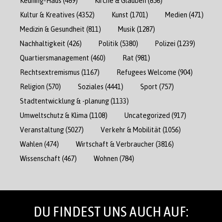
Keuning-Haus
(489)
Kirche & Glauben
(856)
Kultur & Kreatives
(4352)
Kunst
(1701)
Medien
(471)
Medizin & Gesundheit
(811)
Musik
(1287)
Nachhaltigkeit
(426)
Politik
(5380)
Polizei
(1239)
Quartiersmanagement
(460)
Rat
(981)
Rechtsextremismus
(1167)
Refugees Welcome
(904)
Religion
(570)
Soziales
(4441)
Sport
(757)
Stadtentwicklung & -planung
(1133)
Umweltschutz & Klima
(1108)
Uncategorized
(917)
Veranstaltung
(5027)
Verkehr & Mobilität
(1056)
Wahlen
(474)
Wirtschaft & Verbraucher
(3816)
Wissenschaft
(467)
Wohnen
(784)
DU FINDEST UNS AUCH AUF: