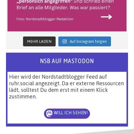
MEHR LADEN
Auf Instagram folgen
NSB AUF MASTODON
Hier wird der Nordstadtblogger Feed auf
ruhr.social angezeigt. Da er externe Ressourcen
lädt, solltest Du dem erst mit einem Klick
zustimmen.
WILL ICH SEHEN!