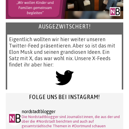
AUSGEZWITSCHERT!
Eigentlich wollten wir hier weiter unseren
Twitter-Feed präsentieren. Aber so ist das mit
Elon Musk und seinen grandiosen Ideen. Ein
Satz mit X, das war wohl nix. Unsere X-Feeds
findet ihr aber hier:
FOLGE UNS BEI INSTAGRAM!
nordstadtblogger
Die Nordstadtblogger sind Journalist:innen, die aus der und
über die #Nordstadt berichten und auch auf
gesamtstädtische Themen in #Dortmund schauen